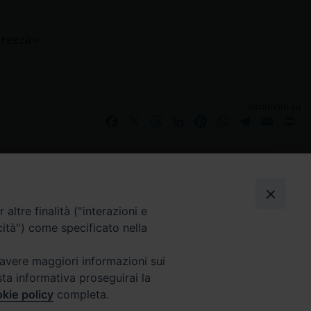
urezza»
condividi su
Facebook
X
Threads
LinkedIn
Pinterest
WhatsApp
Telegram
Email
Pr
I nostri social
altre finalità ("interazioni e
cità") come specificato nella
 avere maggiori informazioni sui
sta informativa proseguirai la
kie policy
completa.