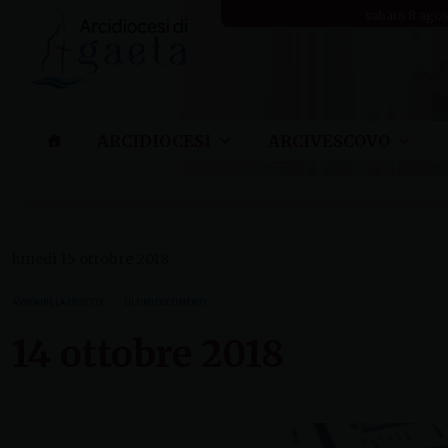
Skip
sabato 8 ago
to
content
ARCIDIOCESI
ARCIVESCOVO
lunedì 15 ottobre 2018
AVVENIRE LAZIO SETTE
ULTIMI DOCUMENTI
14 ottobre 2018