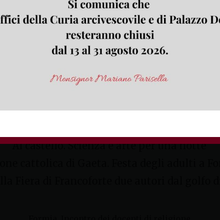
esponsabilità dei cristiani verso la pol
Nel mondo, testimoni del Vangelo» a cura delle par
Inizia domani il festival «Visioni corte»
iorni di film e cortometraggi per la rassegna giunta
Al castello. Scienza e arte per una notte
one cattolica di Gaeta. Festa degli adulti a F
Alla Fiera di Francoforte due autori dal golfo 
Formia. Incontro dei docenti di religione