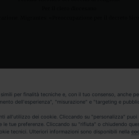
Per il clero diocesano
azione. Migrantes: «Preoccupazione per il decreto Sic
Contatti
imili per finalità tecniche e, con il tuo consenso, anche per 
amento dell'esperienza", "misurazione" e "targeting e pubbli
Curia
Tel. 0771.740341
i all'utilizzo dei cookie. Cliccando su "personalizza" puoi
re le tue preferenze. Cliccando su "rifiuta" o chiudendo que
Palazzo De Vio
okie tecnici. Ulteriori informazioni sono disponibili nella
coo
Tel. 0771.464088