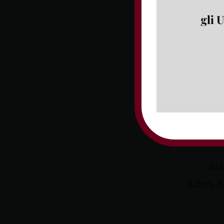
Le r
Chiuso il ciclo «
All’Ariston sei g
Azi
Libri. 