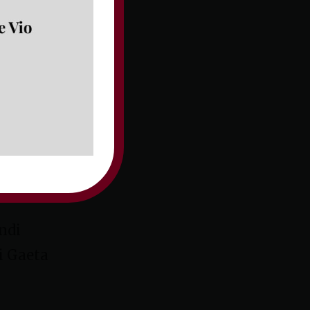
itica
rocchie di Formia
 alla VII edizione
ondi
di Gaeta