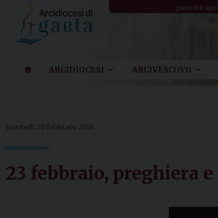
Skip
giovedì 6 ago
to
content
ARCIDIOCESI
ARCIVESCOVO
martedì 20 febbraio 2018
COMUNICATI STAMPA
23 febbraio, preghiera e