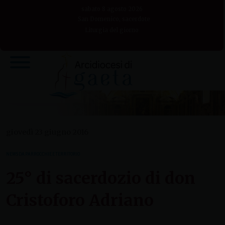
Skip
sabato 8 agosto 2026
to
San Domenico, sacerdote
Liturgia del giorno
content
giovedì 23 giugno 2016
NEWS DA PARROCCHIE E TERRITORIO
25° di sacerdozio di don
Cristoforo Adriano