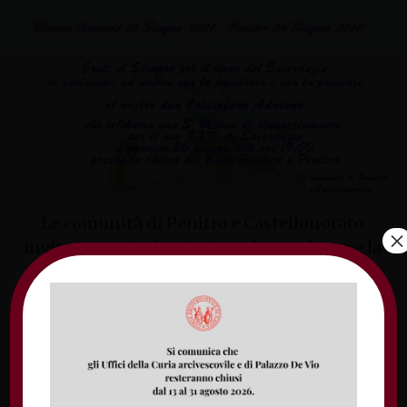
Le comunità di Penitro e Castellonorato
×
invitano tutti ad unirsi, con la preghiera e la
presenza, a don Cristoforo Adriano che, in
occasione del suo 25° di sacerdozio, celebrerà
una Messa di ringraziamento.
L’appuntamento è per domenica 26 giugno,
alle 19, presso la chiesa del Buon Pastore di