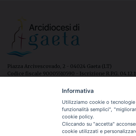
Piazza Arcivescovado, 2 - 04024 Gaeta (LT)
Codice fiscale 90005510590 - Iscrizione R.P.G. 04.12.1
Informativa
Utilizziamo cookie o tecnologie s
funzionalità semplici", "miglior
cookie policy.
Cliccando su "accetta" acconsent
cookie utilizzati e personalizza