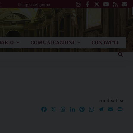
Liturgia del giorno
ARIO
COMUNICAZIONI
CONTATTI
condividi su
Facebook
X
Threads
LinkedIn
Pinterest
WhatsApp
Telegram
Email
Pri