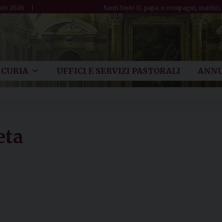
sto 2026
Santi Sisto II, papa, e compagni, martiri
CURIA
UFFICI E SERVIZI PASTORALI
ANNU
eta