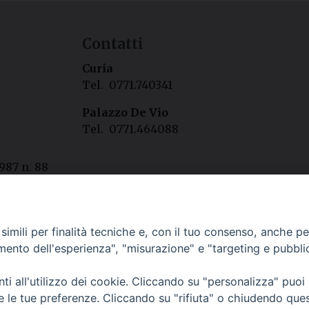
Contatti
Curia
Tel. 0771.740341
Palazzo De Vio
Tel. 0771.464088
987 n. 88
Privacy policy
---- Arcidiocesi di Gaeta © 2024
imili per finalità tecniche e, con il tuo consenso, anche per 
amento dell'esperienza", "misurazione" e "targeting e pubbli
i all'utilizzo dei cookie. Cliccando su "personalizza" puoi
re le tue preferenze. Cliccando su "rifiuta" o chiudendo que