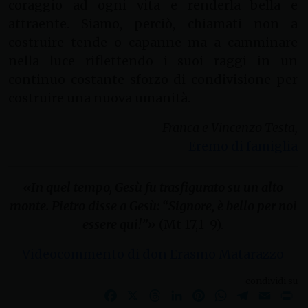
coraggio ad ogni vita e renderla bella e
attraente. Siamo, perciò, chiamati non a
costruire tende o capanne ma a camminare
nella luce riflettendo i suoi raggi in un
continuo costante sforzo di condivisione per
costruire una nuova umanità.
Franca e Vincenzo Testa,
Eremo di famiglia
«In quel tempo, Gesù fu trasfigurato su un alto
monte. Pietro disse a Gesù: “Signore, è bello per noi
essere qui!”»
(Mt 17,1-9).
Videocommento di don Erasmo Matarazzo
condividi su
Facebook
X
Threads
LinkedIn
Pinterest
WhatsApp
Telegram
Email
Pr