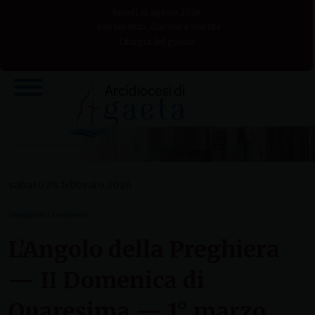
Skip
lunedì 10 agosto 2026
to
San Lorenzo, diacono e martire
Liturgia del giorno
content
sabato 28 febbraio 2026
L’ANGOLO DELLA PREGHIERA
L’Angolo della Preghiera
— II Domenica di
Quaresima — 1° marzo