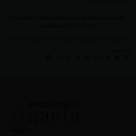
«Voi siete il sale della terra. Voi siete la luce del
mondo»
(Mt 5,13-16).
Videocommento di don Adriano Cristoforo
condividi su
Facebook
X
Threads
LinkedIn
Pinterest
WhatsApp
Telegram
Email
Pr