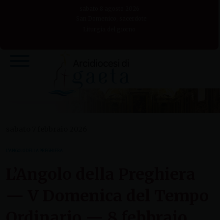
Skip
sabato 8 agosto 2026
to
San Domenico, sacerdote
Liturgia del giorno
content
sabato 7 febbraio 2026
L’ANGOLO DELLA PREGHIERA
L’Angolo della Preghiera
— V Domenica del Tempo
Ordinario — 8 febbraio