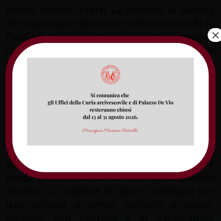
monte, visibile a tutti. La seconda: la lucerna
che va posta nel lucerniere. Allo stesso modo la
×
Parola di Dio è sale che purifica, che conserva e
che da sapore alla vita affinché questa possa
poi splendere per illuminare il buio delle notti
del mondo.
Anche oggi, il baluardo più efficace al degrado
e a questa sempre più preoccupante deriva del
mondo con l’esplosione di conflitti, l’esibizione
della forza, il concentramento delle ricchezze e
delle risorse mondiale potrà essere vinto solo
dalla coraggiosa testimonianza di uomini e
donne che si rendono luce. Tutti, perciò, siamo
chiamati a compiere le opere necessarie per
dare sollievo ai poveri, conforto ai malati,
coraggio agli oppressi e ai perseguitati,