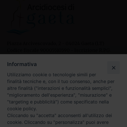
Piazza Arcivescovado, 2 - 04024 Gaeta (LT)
Codice fiscale 90005510590 - Iscrizione R.P.G.
04.12.1987 n. 88
Informativa
Utilizziamo cookie o tecnologie simili per
Contatti
finalità tecniche e, con il tuo consenso, anche per
Curia
altre finalità ("interazioni e funzionalità semplici",
Tel. 0771.740341
"miglioramento dell'esperienza", "misurazione" e
"targeting e pubblicità") come specificato nella
Palazzo De Vio
cookie policy.
Tel. 0771.464088
Cliccando su "accetta" acconsenti all'utilizzo dei
cookie. Cliccando su "personalizza" puoi avere