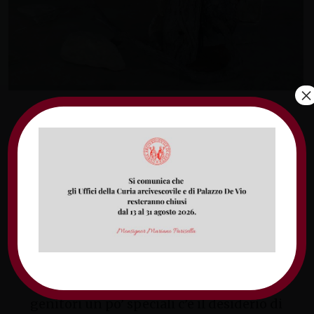
×
30 DICEMBRE 2018:
viviamo in tempi difficili e, spesso, la solidità
delle nostre famiglie viene messa alla prova da
fragilità e incomprensioni.
Nel clima di festa e di stupore che il Natale ci
offre, si inserisce la Festa della Santa Famiglia
di Gesù, Maria e Giuseppe, che ci propone come
modello la casa di Nazareth. I problemi non
mancano, ma in questo figlio e in questi
genitori un po’ speciali c’è il desiderio di