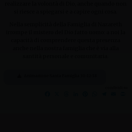
realizzare la volontà di Dio, anche quando non
si riesce a spiegarsi e a capire ogni cosa.
Nella semplicità della Famiglia di Nazareth
irrompe il mistero del Dio fatto uomo: a noi la
capacità di comprendere questa presenza
anche nella nostra famiglia che è via alla
santità personale e comunitaria.
Animazione Santa Famiglia 30-12-18
condividi su
Facebook
X
Threads
LinkedIn
Pinterest
WhatsApp
Telegram
Email
Pr