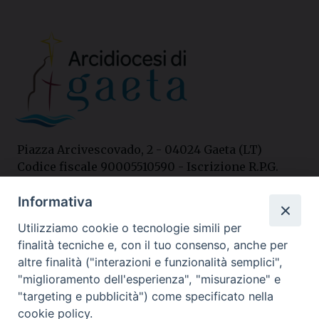
Piazza Arcivescovado, 2 - 04024 Gaeta (LT)
Codice fiscale 90005510590 - Iscrizione R.P.G.
04.12.1987 n. 88
Informativa
Utilizziamo cookie o tecnologie simili per
Contatti
finalità tecniche e, con il tuo consenso, anche per
Curia
altre finalità ("interazioni e funzionalità semplici",
Tel. 0771.740341
"miglioramento dell'esperienza", "misurazione" e
"targeting e pubblicità") come specificato nella
Palazzo De Vio
cookie policy.