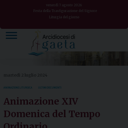
Skip
venerdì 7 agosto 2026
to
Festa della Trasfigurazione del Signore
Liturgia del giorno
content
martedì 2 luglio 2024
ANIMAZIONE LITURGICA
ULTIMI DOCUMENTI
Animazione XIV
Domenica del Tempo
Ordinario