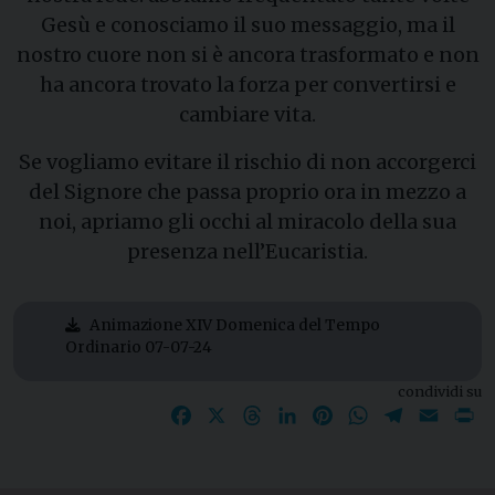
Gesù e conosciamo il suo messaggio, ma il
nostro cuore non si è ancora trasformato e non
ha ancora trovato la forza per convertirsi e
cambiare vita.
Se vogliamo evitare il rischio di non accorgerci
del Signore che passa proprio ora in mezzo a
noi, apriamo gli occhi al miracolo della sua
presenza nell’Eucaristia.
Animazione XIV Domenica del Tempo
Ordinario 07-07-24
condividi su
Facebook
X
Threads
LinkedIn
Pinterest
WhatsApp
Telegram
Email
P