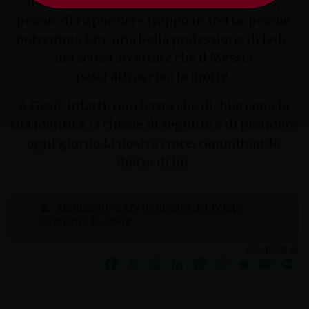
manifestiamo con la vita. Non cerchiamo,
perciò, di rispondere troppo in fretta, perché
potremmo fare una bella professione di fede,
ma senza accettare che il Messia
passi attraverso la morte.
A Gesù, infatti, non basta che dichiariamo la
sua identità: ci chiede di seguirlo e di prendere
ogni giorno la nostra croce, camminando
dietro di lui.
Animazione XXIV Domenica del Tempo
Ordinario 16-09-18
condividi su
Facebook
X
Threads
LinkedIn
Pinterest
WhatsApp
Telegram
Email
Pr