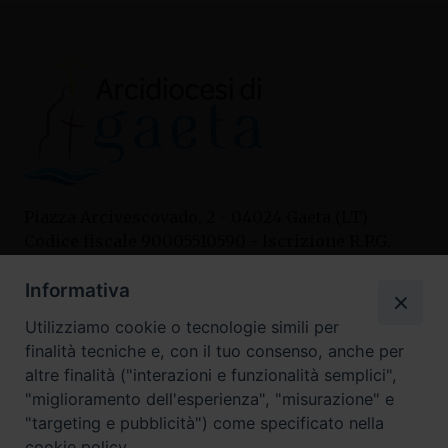
Piazza Arcivescovado, 2 - 04024 Gaeta (LT)
Codice fiscale 90005510590 - Iscrizione R.P.G.
04.12.1987 n. 88
Informativa
Utilizziamo cookie o tecnologie simili per
Contatti
finalità tecniche e, con il tuo consenso, anche per
Curia
altre finalità ("interazioni e funzionalità semplici",
Tel. 0771.740341
"miglioramento dell'esperienza", "misurazione" e
"targeting e pubblicità") come specificato nella
Palazzo De Vio
cookie policy.