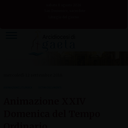
Skip
sabato 8 agosto 2026
to
San Domenico, sacerdote
Liturgia del giorno
content
mercoledì 12 settembre 2018
ANIMAZIONE LITURGICA
ULTIMI DOCUMENTI
Animazione XXIV
Domenica del Tempo
Ordinario