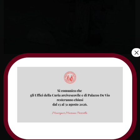
×
16 SETTEMBRE 2018:
dopo duemila anni che il Vangelo viene
annunciato e risuona sulla terra, la domanda
fondamentale che ci viene rivolta è sempre la
stessa: chi è Gesù per me, per noi?
Potremmo rispondere con parole esatte e
precise, ma Gesù è più affascinato da ciò che
abbiamo nel cuore e rallegrato da ciò che