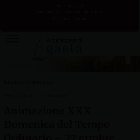
Skip
sabato 8 agosto 2026
to
Santi Sisto II, papa, e compagni, martiri
Liturgia del giorno
content
lunedì 21 ottobre 2024
ANIMAZIONE LITURGICA
ULTIMI DOCUMENTI
Animazione XXX
Domenica del Tempo
Ordinario – 27 ottobre