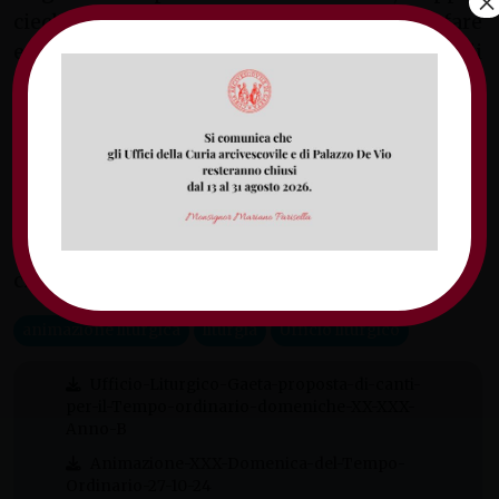
×
ciechi, zoppi e deboli, siamo chiamati a fare
esperienza della bontà e della misericordia di
Dio che si manifesta in Gesù.
Anche per noi risuona quest’oggi un
messaggio di consolazione e di speranza: lui ci
garantisce, nonostante tutto e al di là di tutto,
l’accoglienza affettuosa e piena di tenerezza
delle sue braccia di Padre, che mai abbandona
chi crede in lui.
animazione liturgica
liturgia
Ufficio liturgico
Ufficio-Liturgico-Gaeta-proposta-di-canti-
per-il-Tempo-ordinario-domeniche-XX-XXX-
Anno-B
Animazione-XXX-Domenica-del-Tempo-
Ordinario-27-10-24