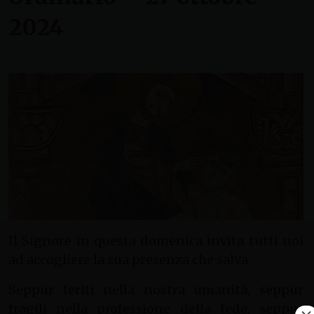
2024
Il Signore in questa domenica invita tutti noi
ad accogliere la sua presenza che salva.
Seppur feriti nella nostra umanità, seppur
fragili nella professione della fede, seppur