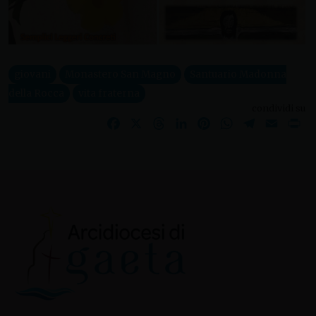
giovani
Monastero San Magno
Santuario Madonna
della Rocca
vita fraterna
condividi su
Facebook
X
Threads
LinkedIn
Pinterest
WhatsApp
Telegram
Email
Pr