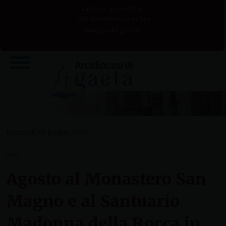
Skip
sabato 8 agosto 2026
to
San Domenico, sacerdote
Liturgia del giorno
content
martedì 30 luglio 2024
NEWS
Agosto al Monastero San
Magno e al Santuario
Madonna della Rocca in