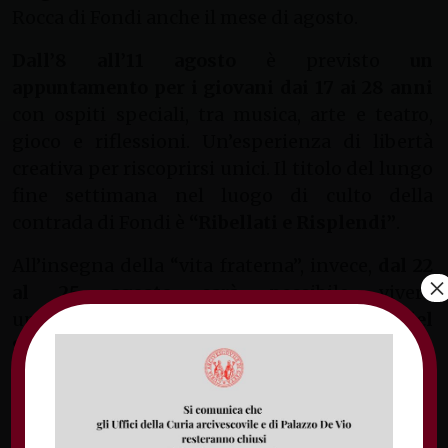
Rocca di Fondi anche il mese di agosto.
Dall’8 all’11 agosto
è previsto
un
appuntamento per i giovani dai 17 ai 28 anni
con ospiti speciali, tra musica, arte e teatro,
gioco e riflessioni. Un’esperienza di libertà
creativa per riscoprirsi unici. Il titolo del lungo
fine settimana nel luogo di culto della
contrada di Fondi è
“Ribellati e Risplendi”
.
All’insegna della “vita fraterna”, invece,
dal 22
×
al 25 agosto
sarà possibile vivere
un’
esperienza comune insieme alle suore del
Santuario della Madonna della Rocca
. A tal
proposito, per chi volesse aderire, sono aperte
le iscrizioni. È possibile contattare dal martedì
al venerdì il numero di telefono 350 10 09 207 o