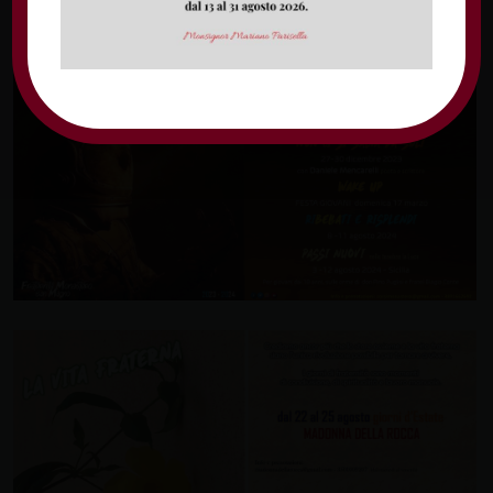
scrivere una mail all’indirizzo
madonnadellarocca@gmail.com
.