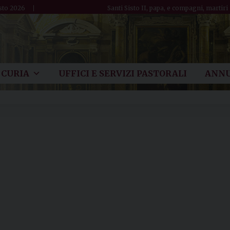
sto 2026
Santi Sisto II, papa, e compagni, martiri
CURIA
UFFICI E SERVIZI PASTORALI
ANNU