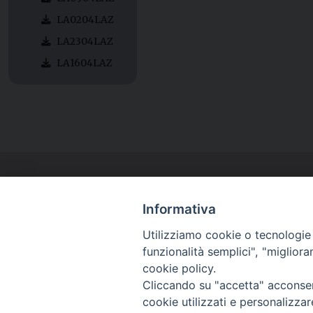
LA0204LAZ
LA2304LAZ
LA1604LAZ
Informativa
Utilizziamo cookie o tecnologie s
funzionalità semplici", "miglior
cookie policy.
Cliccando su "accetta" acconsent
cookie utilizzati e personalizza
Piazza Arcivescovado, 2 - 04024 Gaeta (LT)