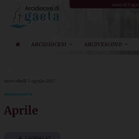
Skip
venerdì 7 ago
to
content
ARCIDIOCESI
ARCIVESCOVO
mercoledì 5 aprile 2017
AVVENIRE LAZIO SETTE
Aprile
LA0904LAZ