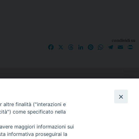
condividi su
Facebook
X
Threads
LinkedIn
Pinterest
WhatsApp
Telegram
Email
P
I nostri social
altre finalità ("interazioni e
cità") come specificato nella
 avere maggiori informazioni sui
sta informativa proseguirai la