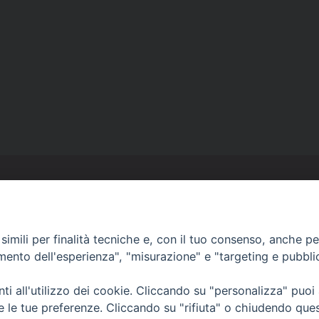
Contatti
Curia
imili per finalità tecniche e, con il tuo consenso, anche per 
Tel. 0771.740341
amento dell'esperienza", "misurazione" e "targeting e pubbli
Palazzo De Vio
Tel. 0771.464088
i all'utilizzo dei cookie. Cliccando su "personalizza" puoi
re le tue preferenze. Cliccando su "rifiuta" o chiudendo que