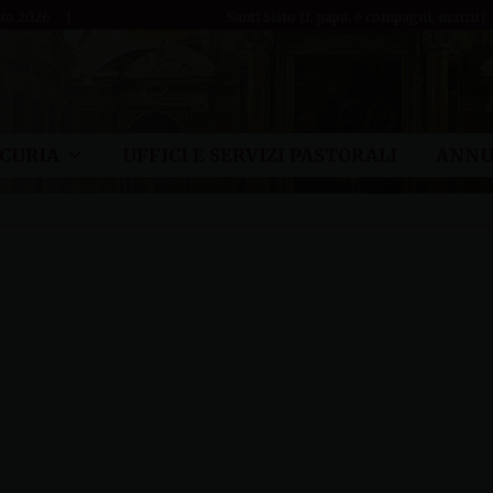
sto 2026
Santi Sisto II, papa, e compagni, martiri
CURIA
UFFICI E SERVIZI PASTORALI
ANNU