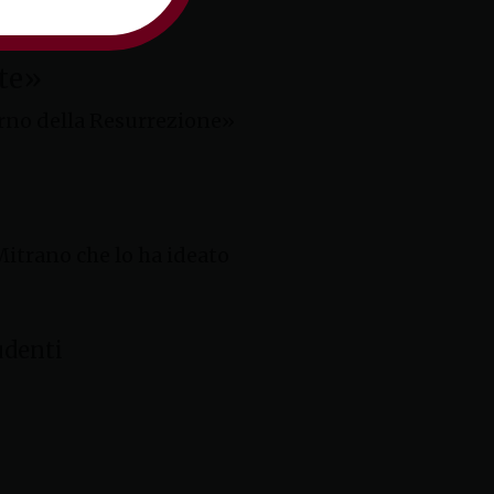
nte»
iorno della Resurrezione»
itrano che lo ha ideato
udenti