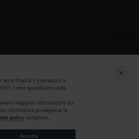
condividi su
Facebook
X
Threads
LinkedIn
Pinterest
WhatsApp
Telegram
Email
Pr
I nostri social
altre finalità ("interazioni e
cità") come specificato nella
 avere maggiori informazioni sui
sta informativa proseguirai la
kie policy
completa.
Accetta