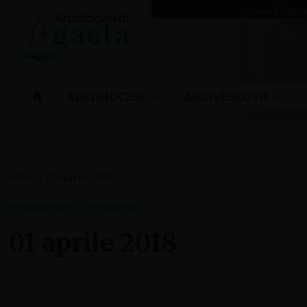
Skip
venerdì 7 ago
to
content
ARCIDIOCESI
ARCIVESCOVO
sabato 31 marzo 2018
AVVENIRE LAZIO SETTE
ULTIMI DOCUMENTI
01 aprile 2018