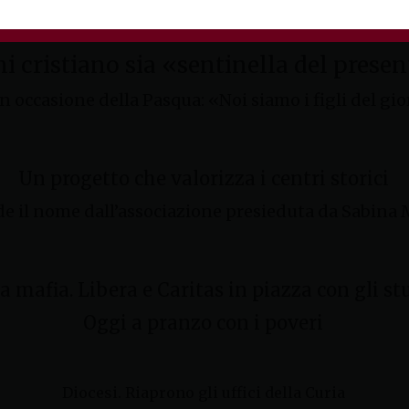
i cristiano sia «sentinella del prese
 in occasione della Pasqua: «Noi siamo i figli del g
Un progetto che valorizza i centri storici
 il nome dall’associazione presieduta da Sabina M
a mafia. Libera e Caritas in piazza con gli st
Oggi a pranzo con i poveri
Diocesi. Riaprono gli uffici della Curia