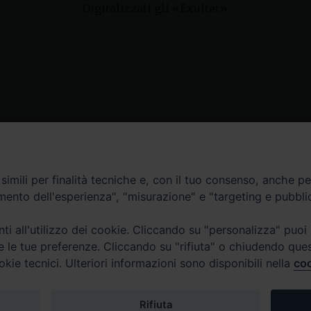
Digitalizzati gli «Exultet»
Contatti
imili per finalità tecniche e, con il tuo consenso, anche per 
amento dell'esperienza", "misurazione" e "targeting e pubbli
Curia
Tel. 0771.740341
i all'utilizzo dei cookie. Cliccando su "personalizza" puoi
re le tue preferenze. Cliccando su "rifiuta" o chiudendo que
Palazzo De Vio
okie tecnici. Ulteriori informazioni sono disponibili nella
coo
Tel. 0771.464088
987 n. 88
Rifiuta