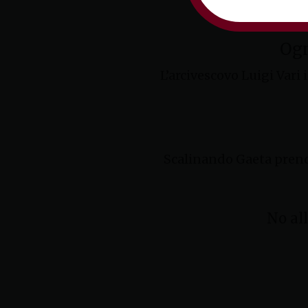
Ogn
L’arcivescovo Luigi Vari
Scalinando Gaeta prende
No all