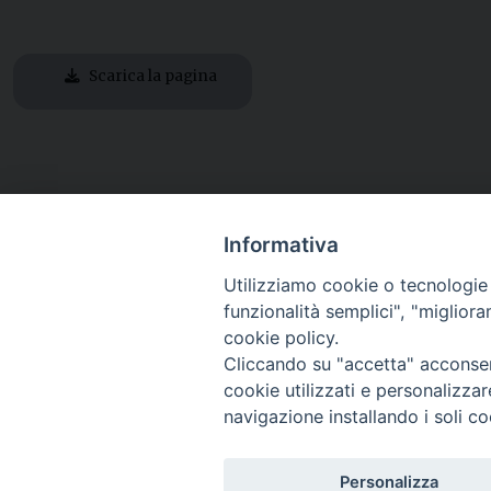
Scarica la pagina
Informativa
Utilizziamo cookie o tecnologie s
funzionalità semplici", "miglior
cookie policy.
Cliccando su "accetta" acconsent
cookie utilizzati e personalizza
navigazione installando i soli co
Piazza Arcivescovado, 2 - 04024 Gaeta (LT)
Codice fiscale 90005510590 - Iscrizione R.P.G. 04.12.1
Personalizza