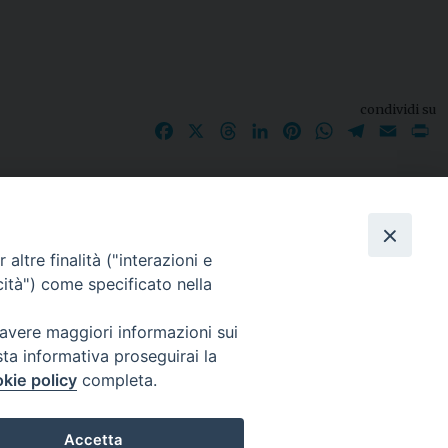
condividi su
Facebook
X
Threads
LinkedIn
Pinterest
WhatsApp
Telegram
Email
P
I nostri social
altre finalità ("interazioni e
cità") come specificato nella
 avere maggiori informazioni sui
sta informativa proseguirai la
kie policy
completa.
Accetta