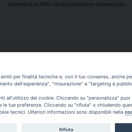
Domenica in Albis. Quella tradizione dimenticata
Contatti
imili per finalità tecniche e, con il tuo consenso, anche per 
amento dell'esperienza", "misurazione" e "targeting e pubbli
Curia
Tel. 0771.740341
i all'utilizzo dei cookie. Cliccando su "personalizza" puoi
re le tue preferenze. Cliccando su "rifiuta" o chiudendo que
Palazzo De Vio
okie tecnici. Ulteriori informazioni sono disponibili nella
coo
Tel. 0771.464088
987 n. 88
Rifiuta