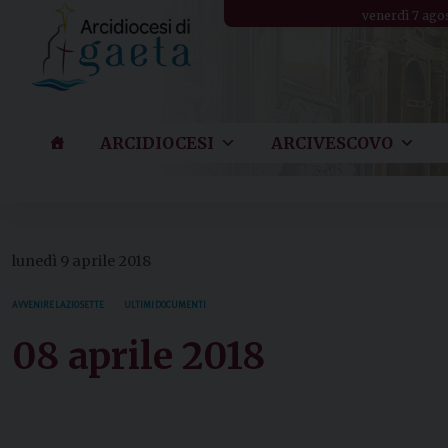
Skip
venerdì 7 ago
to
content
ARCIDIOCESI
ARCIVESCOVO
lunedì 9 aprile 2018
AVVENIRE LAZIO SETTE
ULTIMI DOCUMENTI
08 aprile 2018