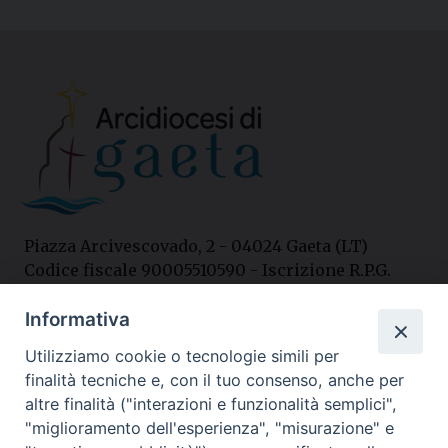
Piazza Arcivescovado, 2 - 04024 Gaeta (LT)
Codice fiscale 90005510590 - Iscrizione R.P.G.
04.12.1987 n. 88
Informativa
Utilizziamo cookie o tecnologie simili per
Contatti
finalità tecniche e, con il tuo consenso, anche per
Curia
altre finalità ("interazioni e funzionalità semplici",
Tel. 0771.740341
"miglioramento dell'esperienza", "misurazione" e