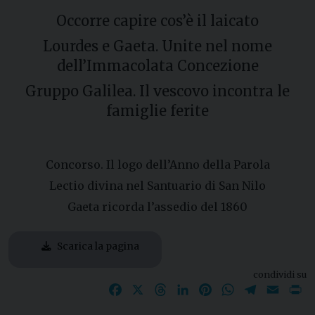
Occorre capire cos’è il laicato
Lourdes e Gaeta. Unite nel nome
dell’Immacolata Concezione
Gruppo Galilea. Il vescovo incontra le
famiglie ferite
Concorso. Il logo dell’Anno della Parola
Lectio divina nel Santuario di San Nilo
Gaeta ricorda l’assedio del 1860
Scarica la pagina
condividi su
Facebook
X
Threads
LinkedIn
Pinterest
WhatsApp
Telegram
Email
P