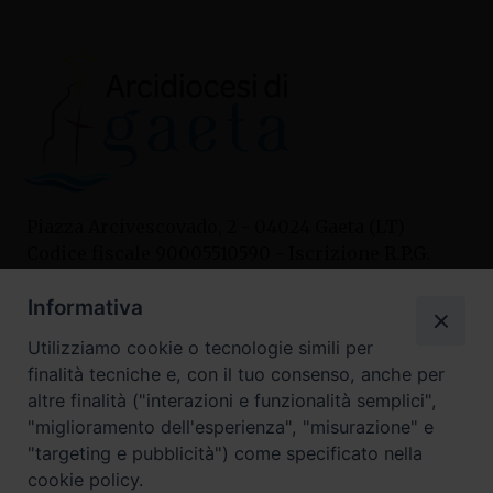
Piazza Arcivescovado, 2 - 04024 Gaeta (LT)
Codice fiscale 90005510590 - Iscrizione R.P.G.
04.12.1987 n. 88
Informativa
Utilizziamo cookie o tecnologie simili per
Contatti
finalità tecniche e, con il tuo consenso, anche per
Curia
altre finalità ("interazioni e funzionalità semplici",
Tel. 0771.740341
"miglioramento dell'esperienza", "misurazione" e
"targeting e pubblicità") come specificato nella
Palazzo De Vio
cookie policy.