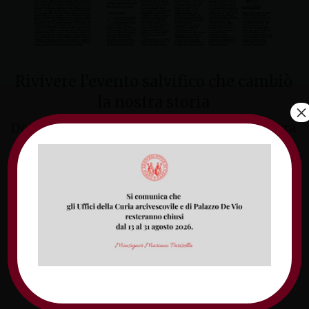
Rivivere l’evento salvifico che cambiò
la nostra storia
×
Domenica 25 marzo su Monte Orlando la sacra
rappresentazione della vita, passione e morte
di Gesù
Gelasio II divenne Papa 900 anni fa
Il 9 marzo 1118 venne ordinato sacerdote e il
giorno dopo incoronato nel duomo di Gaeta