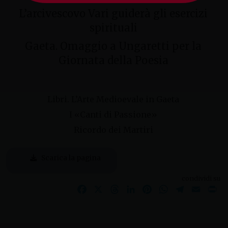
L’arcivescovo Vari guiderà gli esercizi
spirituali
Gaeta. Omaggio a Ungaretti per la
Giornata della Poesia
Libri. L’Arte Medioevale in Gaeta
I «Canti di Passione»
Ricordo dei Martiri
Scarica la pagina
condividi su
Facebook
X
Threads
LinkedIn
Pinterest
WhatsApp
Telegram
Email
Pr