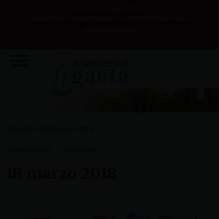
Skip
domenica 9 agosto 2026
to
Santa Teresa Benedetta della Croce (Edith) Stein, vergine
Liturgia del giorno
content
domenica 18 marzo 2018
AVVENIRE LAZIO SETTE
ULTIMI DOCUMENTI
18 marzo 2018