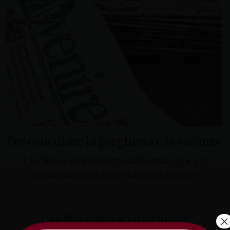
Per conciliare la preghiera e le vacanze
La Chiesa evangelizza sulla spiaggia: gli
appuntamenti estivi lungo il litorale
×
L’Ac diocesana a Vitorchiano