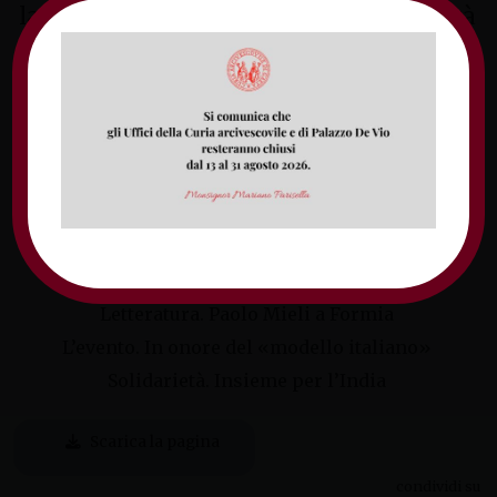
la scoperta. Le passeggiate nell’antichità
tra i resti romani riportati alla luce a Itri
Il corso. Beni culturali, la formazione dei
volontari
Fino a giovedì festa in onore di sant’Anna
Don Fiorillo referente di Libera Sud
Pontino
Letteratura. Paolo Mieli a Formia
L’evento. In onore del «modello italiano»
Solidarietà. Insieme per l’India
Scarica la pagina
condividi su