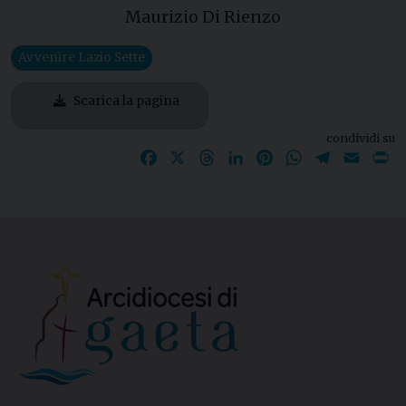
Maurizio Di Rienzo
Avvenire Lazio Sette
Scarica la pagina
condividi su
Facebook
X
Threads
LinkedIn
Pinterest
WhatsApp
Telegram
Email
P