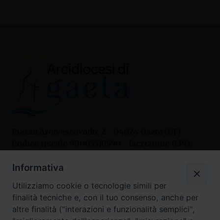
Piazza Arcivescovado, 2 - 04024 Gaeta (LT)
Codice fiscale 90005510590 - Iscrizione R.P.G.
04.12.1987 n. 88
Informativa
Utilizziamo cookie o tecnologie simili per
Contatti
finalità tecniche e, con il tuo consenso, anche per
Curia
altre finalità ("interazioni e funzionalità semplici",
Tel. 0771.740341