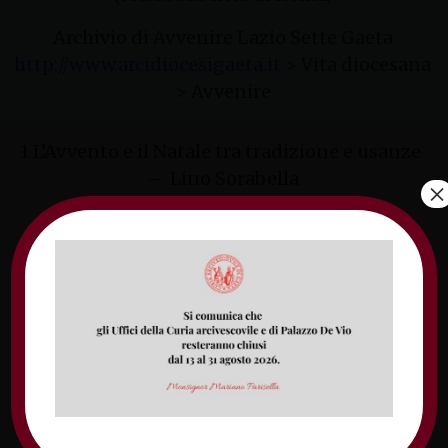
Archivio di Avvenire Lazio Sette Gaeta
http://www.arcidiocesigaeta.it
> Vita diocesana
> Avvenire
1 L’Avvento e il Natale tra tradizione e usanze
– Lino Sorabella
×
2 Il ritiro delle religiose – Antonio Rungi
3 Il diritto alla sanità anche per i poveri –
Francesco Occipite Di Prisco
4 Il libro di don Luigi Mancini – Redazione
5 “Roveto Ardente”, evento l’evento del premio
Dragut – Sandra Cervone
6 Il primo incontro sull’ambiente a Formia –