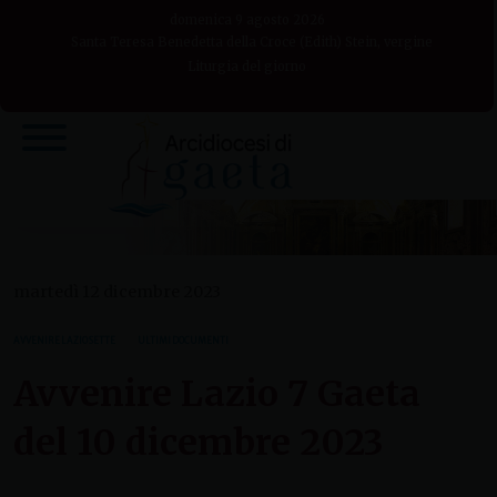
Skip
domenica 9 agosto 2026
to
Santa Teresa Benedetta della Croce (Edith) Stein, vergine
Liturgia del giorno
content
martedì 12 dicembre 2023
AVVENIRE LAZIO SETTE
ULTIMI DOCUMENTI
Avvenire Lazio 7 Gaeta
del 10 dicembre 2023