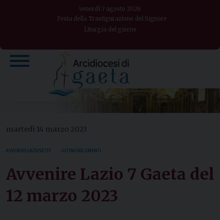
Skip
venerdì 7 agosto 2026
to
Festa della Trasfigurazione del Signore
Liturgia del giorno
content
martedì 14 marzo 2023
AVVENIRE LAZIO SETTE
ULTIMI DOCUMENTI
Avvenire Lazio 7 Gaeta del
12 marzo 2023