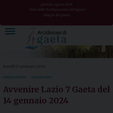
Skip
giovedì 6 agosto 2026
to
Festa della Trasfigurazione del Signore
Liturgia del giorno
content
lunedì 15 gennaio 2024
AVVENIRE LAZIO SETTE
ULTIMI DOCUMENTI
Avvenire Lazio 7 Gaeta del
14 gennaio 2024