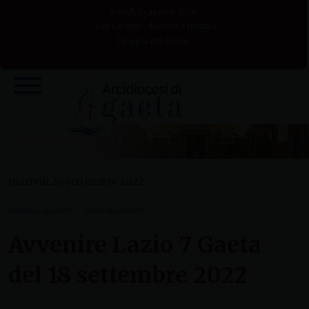
Skip
lunedì 10 agosto 2026
to
San Lorenzo, diacono e martire
Liturgia del giorno
content
martedì 20 settembre 2022
AVVENIRE LAZIO SETTE
ULTIMI DOCUMENTI
Avvenire Lazio 7 Gaeta
del 18 settembre 2022