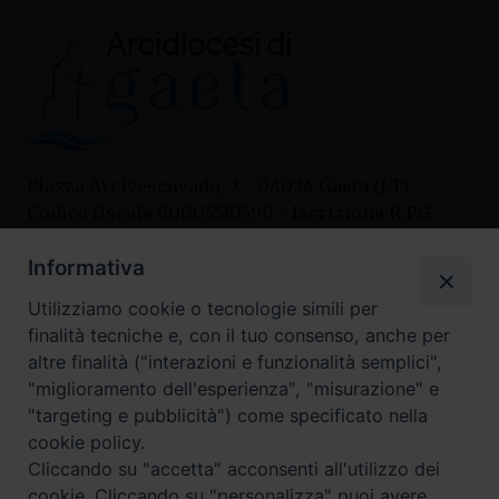
Piazza Arcivescovado, 2 - 04024 Gaeta (LT)
Codice fiscale 90005510590 - Iscrizione R.P.G.
04.12.1987 n. 88
Informativa
Utilizziamo cookie o tecnologie simili per
Contatti
finalità tecniche e, con il tuo consenso, anche per
Curia
altre finalità ("interazioni e funzionalità semplici",
Tel. 0771.740341
"miglioramento dell'esperienza", "misurazione" e
"targeting e pubblicità") come specificato nella
Palazzo De Vio
cookie policy.
Tel. 0771.464088
Cliccando su "accetta" acconsenti all'utilizzo dei
cookie. Cliccando su "personalizza" puoi avere