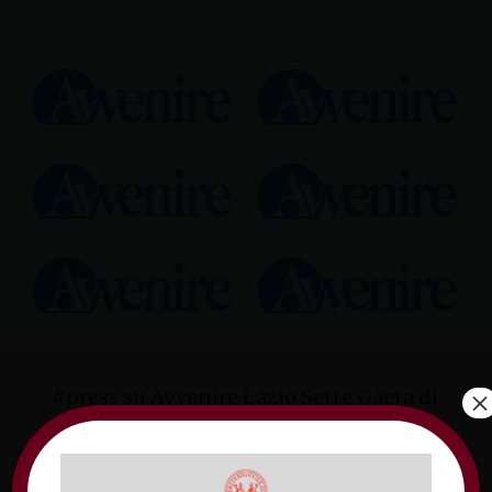
×
#press su Avvenire Lazio Sette Gaeta di
domenica 18 settembre 2022
Lazio Sette esce con Avvenire, ogni domenica
in tutto il Lazio