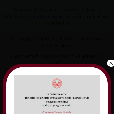
Archivio di Avvenire Lazio Sette Gaeta
http://www.arcidiocesigaeta.it
> Vita diocesana
> Avvenire
1 1° maggio Festa del lavoro – Francesco
Contestabile
2. Progetto “Osare se stessi” – Fabiana Lo
×
Sordo
3 75esimo della parrocchia di San Magno e
Madonna degli Angeli a Fondi – Antonio De
Arcangelis
4. I pomeriggi dell’effatà, proseguono gli
incontri di chiamata al servizio educativo –
Claudio di Perna