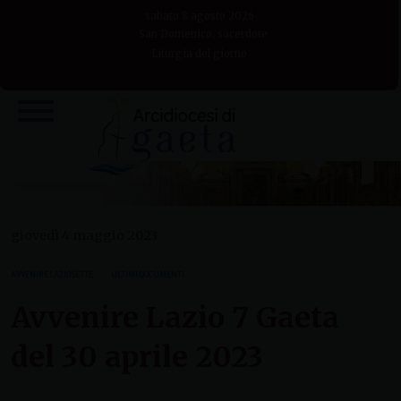
Skip
sabato 8 agosto 2026
to
San Domenico, sacerdote
Liturgia del giorno
content
giovedì 4 maggio 2023
AVVENIRE LAZIO SETTE
ULTIMI DOCUMENTI
Avvenire Lazio 7 Gaeta
del 30 aprile 2023