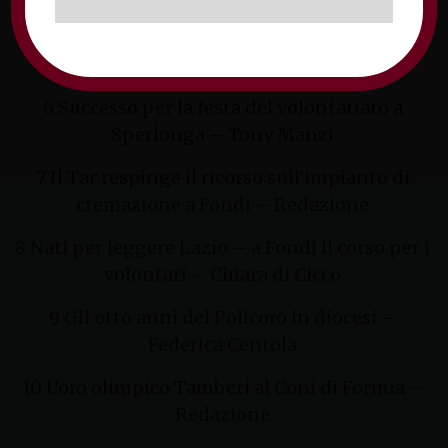
5 La Madonna di Fatima a Scauri – Simone
Nardone
6 Successo per la festa del volontariato a
Sperlonga – Tony Manzi
7 Il Tar respinge il ricorso sull’impianto di
cremazione a Fondi – Redazione
8 Nati per leggere Lazio – a Fondi il corso per i
volontari – Chiara di Cicco
9 Gli otto anni del Policoro in diocesi –
Federica Centola
10 L’oro olimpico Tamberi al Coni di Formia –
Redazione