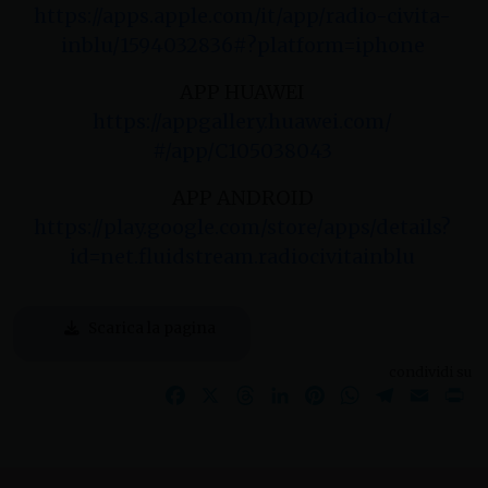
https://apps.apple.com/it/app/
radio-civita-
inblu/1594032836#
?platform=iphone
APP HUAWEI
https://appgallery.huawei.com/
#/app/C105038043
APP ANDROID
https://play.google.com/store/
apps/details?
id=net.
fluidstream.radiocivitainblu
Scarica la pagina
condividi su
Facebook
X
Threads
LinkedIn
Pinterest
WhatsApp
Telegram
Email
Pr