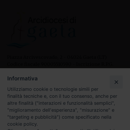
Piazza Arcivescovado, 2 - 04024 Gaeta (LT)
Codice fiscale 90005510590 - Iscrizione R.P.G.
04.12.1987 n. 88
Informativa
Utilizziamo cookie o tecnologie simili per
Contatti
finalità tecniche e, con il tuo consenso, anche per
Curia
altre finalità ("interazioni e funzionalità semplici",
Tel. 0771.740341
"miglioramento dell'esperienza", "misurazione" e
"targeting e pubblicità") come specificato nella
Palazzo De Vio
cookie policy.
Tel. 0771.464088