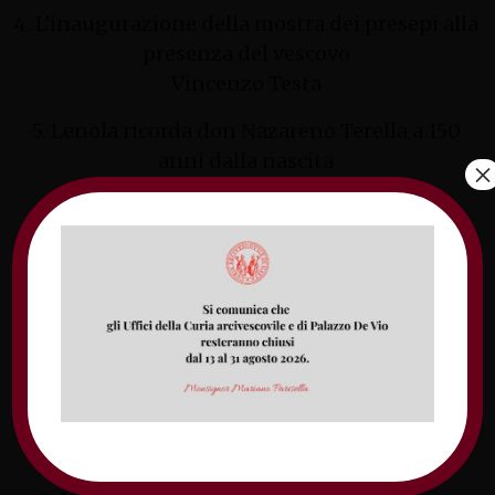
4. L’inaugurazione della mostra dei presepi alla
presenza del vescovo
Vincenzo Testa
5. Lenola ricorda don Nazareno Terella a 150
anni dalla nascita
×
Luigi Mancini
6. Azione Cattolica di Formia, al via il percorso
per giovani e adulti
Maria Graziano
7. Gaeta è il borgo più bello del Lazio
Redazione
8. Fondi si “accende” per il Natale
Redazione