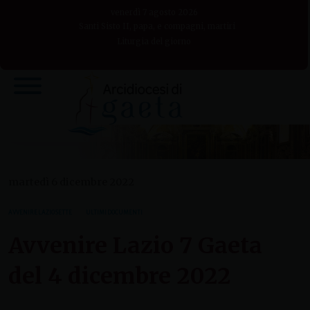
Skip
venerdì 7 agosto 2026
to
Santi Sisto II, papa, e compagni, martiri
Liturgia del giorno
content
martedì 6 dicembre 2022
AVVENIRE LAZIO SETTE
ULTIMI DOCUMENTI
Avvenire Lazio 7 Gaeta
del 4 dicembre 2022