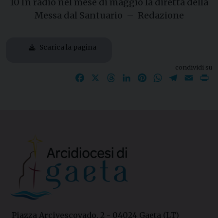
10 In radio nel mese di maggio la diretta della
Messa dal Santuario – Redazione
Scarica la pagina
condividi su
Facebook
X
Threads
LinkedIn
Pinterest
WhatsApp
Telegram
Email
P
Piazza Arcivescovado, 2 - 04024 Gaeta (LT)