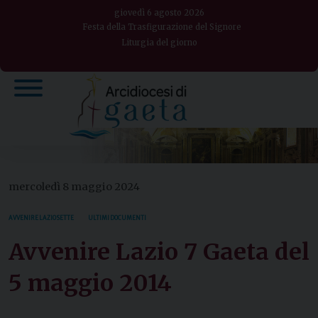
Skip
giovedì 6 agosto 2026
to
Festa della Trasfigurazione del Signore
Liturgia del giorno
content
mercoledì 8 maggio 2024
AVVENIRE LAZIO SETTE
ULTIMI DOCUMENTI
Avvenire Lazio 7 Gaeta del
5 maggio 2014