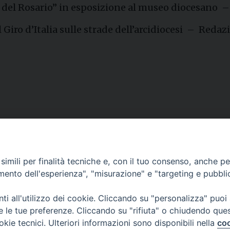
i del Rosario” in esposizione al museo diocesano
l Giro d’Italia sulle strade dell’arcidiocesi – Reda
Contatti
imili per finalità tecniche e, con il tuo consenso, anche per 
amento dell'esperienza", "misurazione" e "targeting e pubbli
Curia
Tel. 0771.740341
i all'utilizzo dei cookie. Cliccando su "personalizza" puoi
re le tue preferenze. Cliccando su "rifiuta" o chiudendo que
Palazzo De Vio
okie tecnici. Ulteriori informazioni sono disponibili nella
coo
Tel. 0771.464088