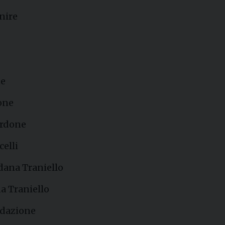
nire
ne
one
ardone
celli
edana Traniello
a Traniello
edazione