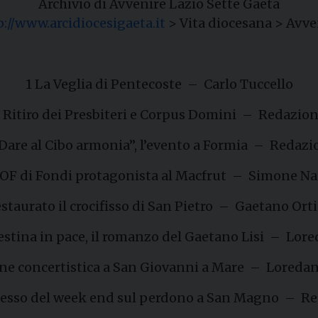
Archivio di Avvenire Lazio Sette Gaeta
p://www.arcidiocesigaeta.it
> Vita diocesana > Avve
1 La Veglia di Pentecoste – Carlo Tuccello
 Ritiro dei Presbiteri e Corpus Domini – Redazio
“Dare al Cibo armonia”, l’evento a Formia – Redazi
MOF di Fondi protagonista al Macfrut – Simone N
staurato il crocifisso di San Pietro – Gaetano Orti
lestina in pace, il romanzo del Gaetano Lisi – Lor
one concertistica a San Giovanni a Mare – Loredan
ccesso del week end sul perdono a San Magno – R