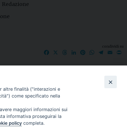
 – Redazione
zione
condividi su
Facebook
X
Threads
LinkedIn
Pinterest
WhatsApp
Telegram
Email
P
I nostri social
altre finalità ("interazioni e
cità") come specificato nella
 avere maggiori informazioni sui
sta informativa proseguirai la
kie policy
completa.