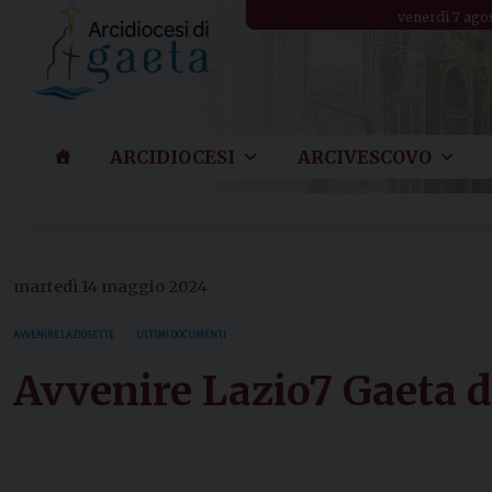
Skip
venerdì 7 ago
to
content
ARCIDIOCESI
ARCIVESCOVO
martedì 14 maggio 2024
AVVENIRE LAZIO SETTE
ULTIMI DOCUMENTI
Avvenire Lazio7 Gaeta 