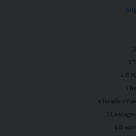
htt
2
3 
4 Il 
5 Re
6 Israele e Pa
7 La stagi
8 Il su