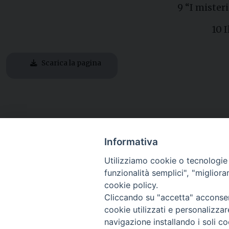
9 “I mister
10 I
Scarica la pagina
Informativa
Utilizziamo cookie o tecnologie s
funzionalità semplici", "miglior
cookie policy.
Cliccando su "accetta" acconsent
cookie utilizzati e personalizza
navigazione installando i soli co