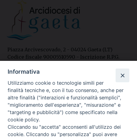
Piazza Arcivescovado, 2 - 04024 Gaeta (LT)
Codice fiscale 90005510590 - Iscrizione R.P.G.
04.12.1987 n. 88
Informativa
Utilizziamo cookie o tecnologie simili per
Contatti
finalità tecniche e, con il tuo consenso, anche per
Curia
altre finalità ("interazioni e funzionalità semplici",
Tel. 0771.740341
"miglioramento dell'esperienza", "misurazione" e
"targeting e pubblicità") come specificato nella
Palazzo De Vio
cookie policy.
Tel. 0771.464088
Cliccando su "accetta" acconsenti all'utilizzo dei
cookie. Cliccando su "personalizza" puoi avere