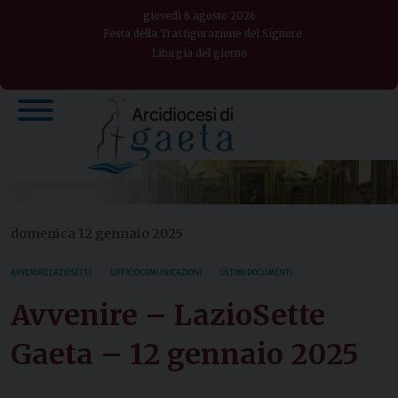
Skip
giovedì 6 agosto 2026
to
Festa della Trasfigurazione del Signore
Liturgia del giorno
content
domenica 12 gennaio 2025
AVVENIRE LAZIO SETTE
UFFICIO COMUNICAZIONI
ULTIMI DOCUMENTI
Avvenire – LazioSette
Gaeta – 12 gennaio 2025