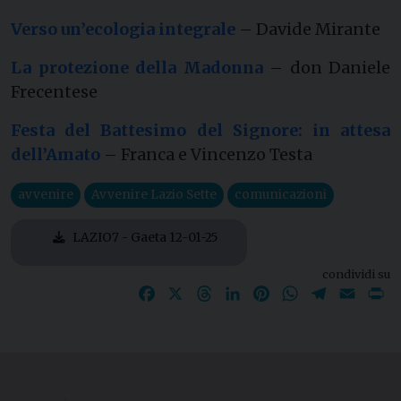
Verso un’ecologia integrale
– Davide Mirante
La protezione della Madonna
– don Daniele
Frecentese
Festa del Battesimo del Signore: in attesa
dell’Amato
– Franca e Vincenzo Testa
avvenire
Avvenire Lazio Sette
comunicazioni
LAZIO7 - Gaeta 12-01-25
condividi su
Facebook
X
Threads
LinkedIn
Pinterest
WhatsApp
Telegram
Email
P