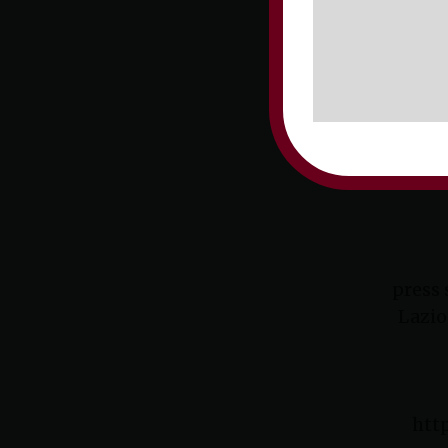
press 
Lazio
http