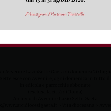
su Avvenire LazioSette Gaeta di domenica 20 lugli
Sette esce con Avvenire, ogni domenica in tutto il
in edicola e parrocchie abbonate
(esclusa la città di Roma)
Archivio di Avvenire Lazio Sette Gaeta
://www.arcidiocesigaeta.it > Vita diocesana > Avve