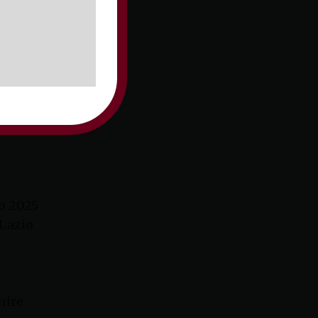
o 2025
 Lazio
nire