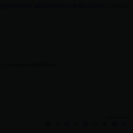
steggiamenti alla Madonna della Civita
– Orazio
 Costanza Buffolino
condividi su
Facebook
X
Threads
LinkedIn
Pinterest
WhatsApp
Telegram
Email
Pr