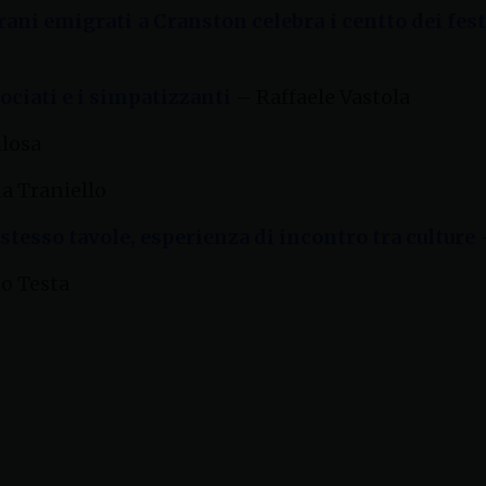
ani emigrati a Cranston celebra i centto dei fe
ociati e i simpatizzanti
– Raffaele Vastola
ilosa
a Traniello
 stesso tavole, esperienza di incontro tra culture
–
o Testa