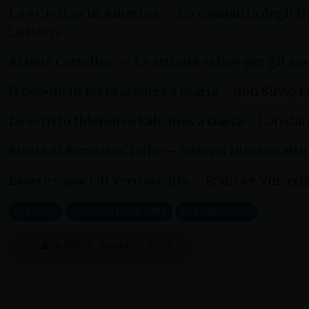
La «Civita» in America — La comunità degli itr
La Rocca
Azione Cattolica — Le attività estive per gli ass
Il popolo in festa accorre a Maria
– don Silvio F
Lo scritto Ildefonso Falcones a Gaeta
– Loredan
Storie di Servizio Civile — Sedersi intorno allo
Essere capaci di vero ascolto
– Franca e Vincenz
avvenire
Avvenire Lazio Sette
comunicazioni
LAZIO7 - Gaeta 20-07-25