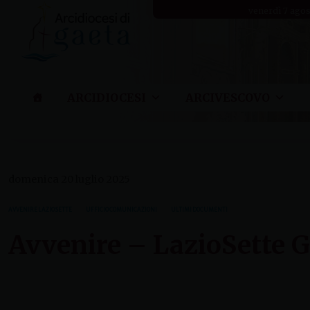
Skip
venerdì 7 ago
to
content
ARCIDIOCESI
ARCIVESCOVO
domenica 20 luglio 2025
AVVENIRE LAZIO SETTE
UFFICIO COMUNICAZIONI
ULTIMI DOCUMENTI
Avvenire – LazioSette G