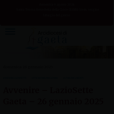
Skip
domenica 9 agosto 2026
to
Santa Teresa Benedetta della Croce (Edith) Stein, vergine
Liturgia del giorno
content
domenica 26 gennaio 2025
AVVENIRE LAZIO SETTE
UFFICIO COMUNICAZIONI
ULTIMI DOCUMENTI
Avvenire – LazioSette
Gaeta – 26 gennaio 2025