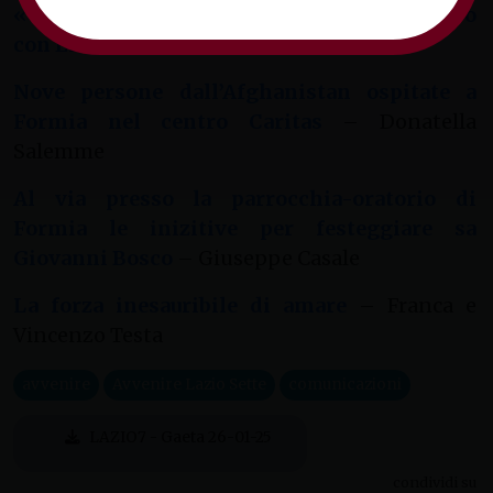
«Un percorso da continuare»
– L’incontro
con Ernesto Preziosi
– Marco Grilli
Nove persone dall’Afghanistan ospitate a
Formia nel centro Caritas
– Donatella
Salemme
Al via presso la parrocchia-oratorio di
Formia le inizitive per festeggiare sa
Giovanni Bosco
– Giuseppe Casale
La forza inesauribile di amare
– Franca e
Vincenzo Testa
avvenire
Avvenire Lazio Sette
comunicazioni
LAZIO7 - Gaeta 26-01-25
condividi su