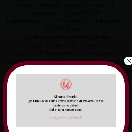
press su Avvenire LazioSette Gaeta di
domenica 26 gennaio 2025
LazioSette esce con Avvenire, ogni domenica
in tutto il Lazio
in edicola e parrocchie abbonate
(esclusa la città di Roma)
Archivio di Avvenire Lazio Sette Gaeta
×
http://www.arcidiocesigaeta.it > Vita diocesana
> Avvenire
In preghiera per l’unità – La celebrazione
ecumenica della Parola di Dio
– don Antonio
Cairo
I religiosi donano speranza e gioia a tutte le
comunità
– p. Antonio Rungi