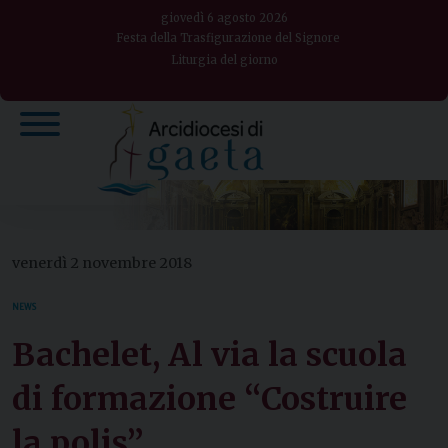
Skip
giovedì 6 agosto 2026
to
Festa della Trasfigurazione del Signore
Liturgia del giorno
content
venerdì 2 novembre 2018
NEWS
Bachelet, Al via la scuola
di formazione “Costruire
la polis”