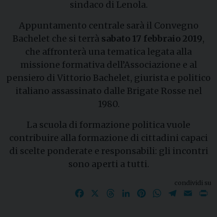
sindaco di Lenola.
Appuntamento centrale sarà il Convegno
Bachelet che si terrà
sabato 17 febbraio 2019
,
che affronterà una tematica legata alla
missione formativa dell’Associazione e al
pensiero di Vittorio Bachelet, giurista e politico
italiano assassinato dalle Brigate Rosse nel
1980.
La scuola di formazione politica vuole
contribuire alla formazione di cittadini capaci
di scelte ponderate e responsabili: gli incontri
sono aperti a tutti.
condividi su
Facebook
X
Threads
LinkedIn
Pinterest
WhatsApp
Telegram
Email
P