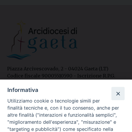
Piazza Arcivescovado, 2 - 04024 Gaeta (LT)
Codice fiscale 90005510590 - Iscrizione R.P.G.
04.12.1987 n. 88
Informativa
Utilizziamo cookie o tecnologie simili per
Contatti
finalità tecniche e, con il tuo consenso, anche per
Curia
altre finalità ("interazioni e funzionalità semplici",
Tel. 0771.740341
"miglioramento dell'esperienza", "misurazione" e
"targeting e pubblicità") come specificato nella