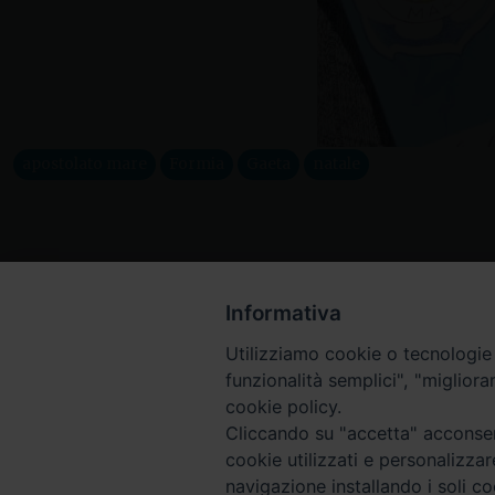
apostolato mare
Formia
Gaeta
natale
Informativa
Utilizziamo cookie o tecnologie s
funzionalità semplici", "miglior
cookie policy.
Cliccando su "accetta" acconsent
cookie utilizzati e personalizza
navigazione installando i soli co