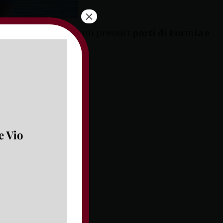
×
oni delle imbarcazioni presso i
porti di Formia e