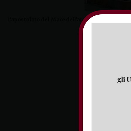
L’
apostolato del Mare
dell’arcidiocesi di Gaeta