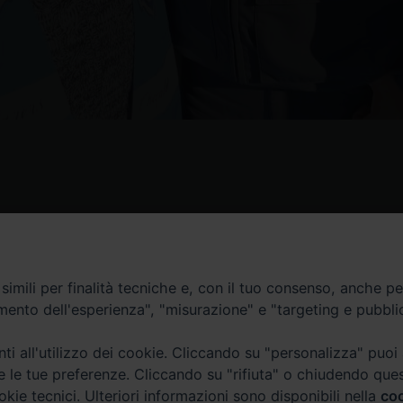
Contatti
imili per finalità tecniche e, con il tuo consenso, anche per 
amento dell'esperienza", "misurazione" e "targeting e pubbli
Curia
Tel. 0771.740341
i all'utilizzo dei cookie. Cliccando su "personalizza" puoi
re le tue preferenze. Cliccando su "rifiuta" o chiudendo que
Palazzo De Vio
okie tecnici. Ulteriori informazioni sono disponibili nella
coo
Tel. 0771.464088