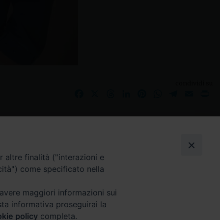
condividi su
Facebook
X
Threads
LinkedIn
Pinterest
WhatsApp
Telegram
Email
Pr
I nostri social
altre finalità ("interazioni e
cità") come specificato nella
 avere maggiori informazioni sui
sta informativa proseguirai la
kie policy
completa.