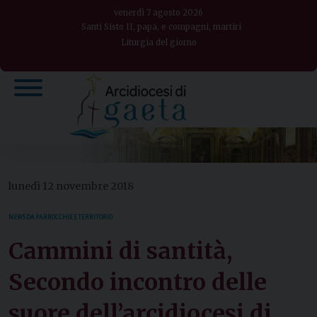
Skip
venerdì 7 agosto 2026
to
Santi Sisto II, papa, e compagni, martiri
Liturgia del giorno
content
lunedì 12 novembre 2018
NEWS DA PARROCCHIE E TERRITORIO
Cammini di santità,
Secondo incontro delle
suore dell’arcidiocesi di