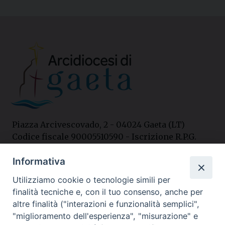
Piazza Arcivescovado, 2 - 04024 Gaeta (LT)
Codice fiscale 90005510590 - Iscrizione R.P.G.
04.12.1987 n. 88
Informativa
Utilizziamo cookie o tecnologie simili per
Contatti
finalità tecniche e, con il tuo consenso, anche per
Curia
altre finalità ("interazioni e funzionalità semplici",
Tel. 0771.740341
"miglioramento dell'esperienza", "misurazione" e