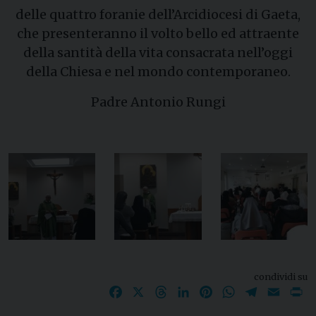
delle quattro foranie dell’Arcidiocesi di Gaeta,
che presenteranno il volto bello ed attraente
della santità della vita consacrata nell’oggi
della Chiesa e nel mondo contemporaneo.
Padre Antonio Rungi
condividi su
Facebook
X
Threads
LinkedIn
Pinterest
WhatsApp
Telegram
Email
P