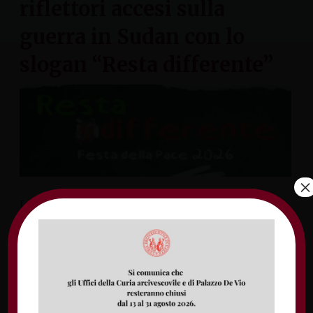
riflettori accesi sulla
guerra in Sudan con lo
slogan “Resta differente”
×
La Villa comunale di Formia si prepara a
ospitare, il prossimo 3 luglio 2026 alle ore
19.30, la “Festa della Pace”, un
appuntamento promosso dal “Laboratorio
di Pace”. L’iniziativa nasce da una solida
sinergia che vede collaborare la Consulta