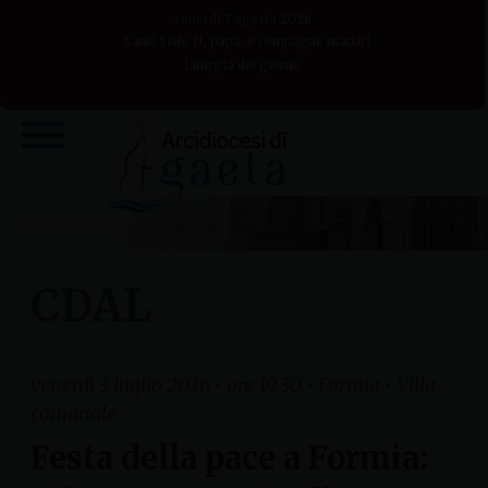
Skip
venerdì 7 agosto 2026
to
Santi Sisto II, papa, e compagni, martiri
Liturgia del giorno
content
CDAL
venerdì 3 luglio 2026 • ore 19.30 • Formia • Villa
comunale
Festa della pace a Formia: