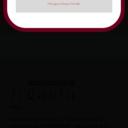
Diocesana delle Aggregazioni Laicali
(CDAL) e l’Ufficio Pastorale Sociale della
diocesi di Gaeta, insieme allo SPI […]
martedì 30 giugno 2026
Piazza Arcivescovado, 2 - 04024 Gaeta (LT)
Codice fiscale 90005510590 - Iscrizione R.P.G.