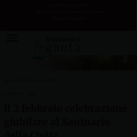
Skip
venerdì 7 agosto 2026
to
Santi Sisto II, papa, e compagni, martiri
Liturgia del giorno
content
venerdì 31 gennaio 2025
GIUBILEO 2025
NEWS
Il 2 febbraio celebrazione
giubilare al Santuario
della Civita