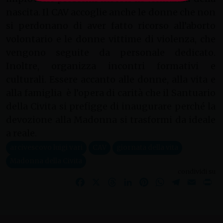
nascita. Il CAV accoglie anche le donne che non
si perdonano di aver fatto ricorso all’aborto
volontario e le donne vittime di violenza, che
vengono seguite da personale dedicato.
Inoltre, organizza incontri formativi e
culturali. Essere accanto alle donne, alla vita e
alla famiglia è l’opera di carità che il Santuario
della Civita si prefigge di inaugurare perché la
devozione alla Madonna si trasformi da ideale
a reale.
arcivescovo luigi vari
CAV
giornata della vita
Madonna della Civita
condividi su
Facebook
X
Threads
LinkedIn
Pinterest
WhatsApp
Telegram
Email
Pr