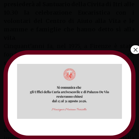
presiederà al Santuario della Civita di Itri alle
10.30 la celebrazione Eucaristica con i
volontari del Centro di Aiuto alla Vita e le
mamme e famiglie che hanno detto sì alla
vita
.
Cinquant’anni fa, nel 1975, a Firenze è stato
×
fondato il primo Centro, oggi in Italia ce ne
sono 350. Da allora sono nati grazie ai
volontari oltre 280mila bambini.
Anche la Civita si prepara ad aprire una nuova
sede del Centro di aiuto alla vita nato a Lenola
nel 2011 e riconosciuto dalla Diocesi come
Associazione privata di fedeli. Sono 31 i
bambini salvati dall’aborto, dal CAV diocesano
altri quattro sono in arrivo, circa
centoquaranta le mamme sostenute per
improvvisi problemi insorti in vicinanza della