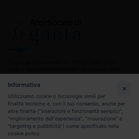
Piazza Arcivescovado, 2 - 04024 Gaeta (LT)
Codice fiscale 90005510590 - Iscrizione R.P.G.
04.12.1987 n. 88
Informativa
Utilizziamo cookie o tecnologie simili per
Contatti
finalità tecniche e, con il tuo consenso, anche per
Curia
altre finalità ("interazioni e funzionalità semplici",
Tel. 0771.740341
"miglioramento dell'esperienza", "misurazione" e
"targeting e pubblicità") come specificato nella
Palazzo De Vio
cookie policy.
Tel. 0771.464088