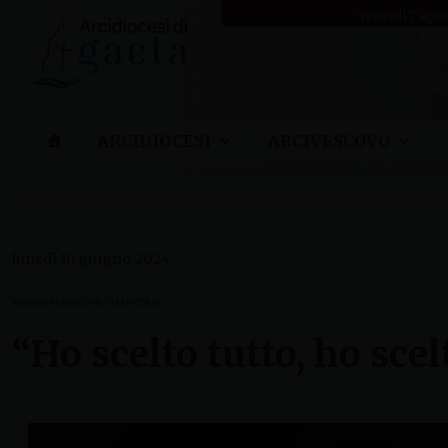
Skip
venerdì 7 ago
to
content
ARCIDIOCESI
ARCIVESCOVO
lunedì 10 giugno 2024
NEWS DA PARROCCHIE E TERRITORIO
“Ho scelto tutto, ho scel