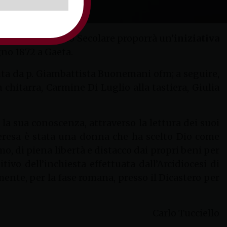
rdine Francescano Secolare proporrà un’
iniziativa
gno 1872 a Gaeta.
uta da p. Giambattista Buonemani ofm; a seguire,
 chitarra, Carmine Di Luglio alla tastiera, Giulia
la sua conoscenza, attraverso la lettura dei suoi
Teresa è stata una donna che ha scelto Dio come
mo, di piena libertà e distacco dai propri beni per
tivo dell’inchiesta effettuata dall’Arcidiocesi di
mente, per la fase romana, presso il Dicastero per
Carlo Tucciello