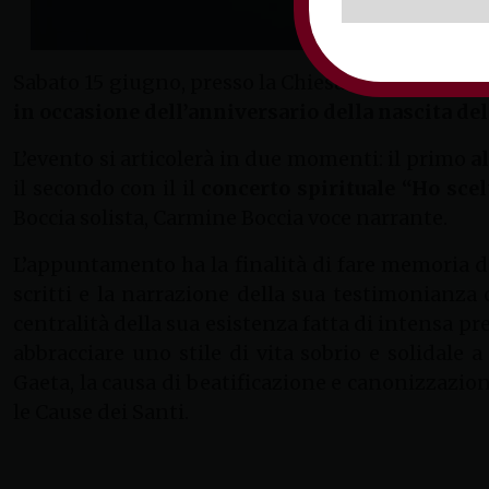
Sabato 15 giugno, presso la Chiesa di San Giacom
in occasione dell’anniversario della nascita del
L’evento si articolerà in due momenti: il primo
a
il secondo con il il
concerto spirituale “Ho scel
Boccia solista, Carmine Boccia voce narrante.
L’appuntamento ha la finalità di fare memoria de
scritti e la narrazione della sua testimonianza
centralità della sua esistenza fatta di intensa pr
abbracciare uno stile di vita sobrio e solidale a
Gaeta, la causa di beatificazione e canonizzazion
le Cause dei Santi.