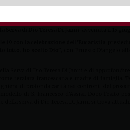
o Apostolo in Gaeta, la Fraternità di Gaeta dell’O
la Serva di Dio Teresa Di Janni
, avvenuta il 15 giu
lle 19 con la celebrazione dell’Eucaristia
, presied
to tutto, ho scelto Dio”
, con Ernesto D’angelo alla
lla Serva di Dio Teresa Di Janni e di approfondire 
 come terziara francescana e madre di famiglia. 
eghiera, di profonda carità nei confronti del prossi
 modello di S. Francesco d’Assisi. Dopo l’esito posi
e della serva di Dio Teresa Di Janni si trova attual