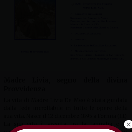
Madre Livia, segno della divina
Provvidenza
La vita di Madre Livia De Meo è stata guidata
dalla fede incrollabile in tutte le opere della
sua vita. Nasce il 12 dicembre 1895 a Formia (Lt).
×
La sua vita è vissuta tra la famiglia e la
parrocchia. In parrocchia si impegna su vari