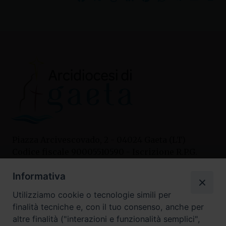
Piazza Arcivescovado, 2 - 04024 Gaeta (LT)
Codice fiscale 90005510590 - Iscrizione R.P.G.
04.12.1987 n. 88
Informativa
Utilizziamo cookie o tecnologie simili per
Contatti
finalità tecniche e, con il tuo consenso, anche per
Curia
altre finalità ("interazioni e funzionalità semplici",