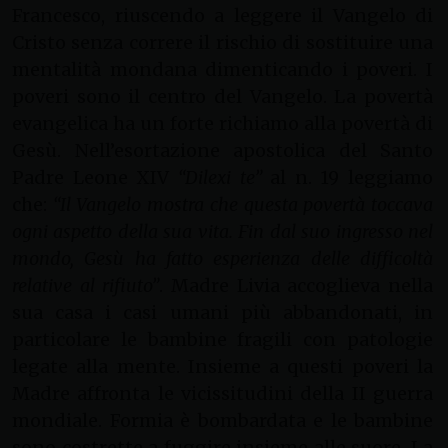
Francesco, riuscendo a leggere il Vangelo di
Cristo senza correre il rischio di sostituire una
mentalità mondana dimenticando i poveri. I
poveri sono il centro del Vangelo. La povertà
evangelica ha un forte richiamo alla povertà di
Gesù. Nell’esortazione apostolica del Santo
Padre Leone XIV
“Dilexi te”
al n. 19 leggiamo
che:
“Il Vangelo mostra che questa povertà toccava
ogni aspetto della sua vita. Fin dal suo ingresso nel
mondo, Gesù ha fatto esperienza delle difficoltà
relative al rifiuto”
. Madre Livia accoglieva nella
sua casa i casi umani più abbandonati, in
particolare le bambine fragili con patologie
legate alla mente. Insieme a questi poveri la
Madre affronta le vicissitudini della II guerra
mondiale. Formia è bombardata e le bambine
sono costrette a fuggire insieme alle suore. La