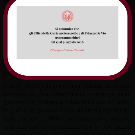
fronti, dalla catechesi ai fanciulli al servizio dei
poveri. Nel suo cuore, mentre lavora nella
missione parrocchiale, sente sempre più forte
la chiamata alla vita religiosa. Decide di entrare
tra le Figlie di Maria Ausiliatrice, ma alla fine si
rende conto che la sua presenza e necessaria
tra i poveri. Desiste dal suo progetto e si
incammina per un nuovo servizio verso gli
ultimi gli abbandonati.
Con il tempo e la preghiera elabora un nuovo
progetto di vita comunitaria, coinvolge varie
giovani che iniziano a collaborare con lei, sotto
la guida del parroco e loro direttore spirituale.
Livia prende in affitto un’abitazione. Comincia
così una nuova esperienza: con le sue prime
compagne avvia un lavoro di educazione e