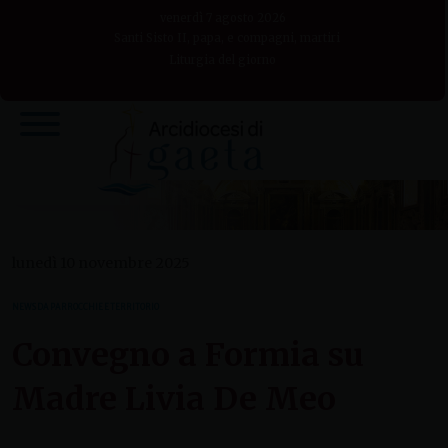
Skip
venerdì 7 agosto 2026
to
Santi Sisto II, papa, e compagni, martiri
Liturgia del giorno
content
lunedì 10 novembre 2025
NEWS DA PARROCCHIE E TERRITORIO
Convegno a Formia su
Madre Livia De Meo