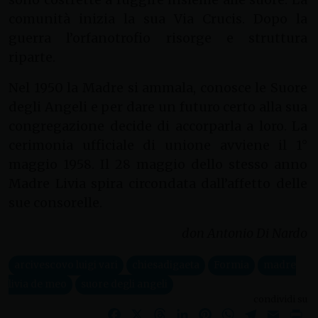
comunità inizia la sua Via Crucis. Dopo la
guerra l’orfanotrofio risorge e struttura
riparte.
Nel 1950 la Madre si ammala, conosce le Suore
degli Angeli e per dare un futuro certo alla sua
congregazione decide di accorparla a loro. La
cerimonia ufficiale di unione avviene il 1°
maggio 1958. Il 28 maggio dello stesso anno
Madre Livia spira circondata dall’affetto delle
sue consorelle.
don Antonio Di Nardo
arcivescovo luigi vari
chiesadigaeta
Formia
madre
livia de meo
suore degli angeli
condividi su
Facebook
X
Threads
LinkedIn
Pinterest
WhatsApp
Telegram
Email
Pr