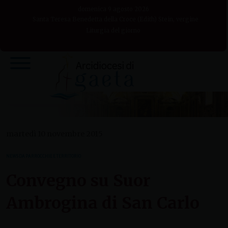
Skip
domenica 9 agosto 2026
to
Santa Teresa Benedetta della Croce (Edith) Stein, vergine
Liturgia del giorno
content
martedì 10 novembre 2015
NEWS DA PARROCCHIE E TERRITORIO
Convegno su Suor
Ambrogina di San Carlo