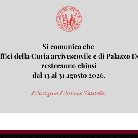
re
la vita della pastorale familiare
dopo la lunga p