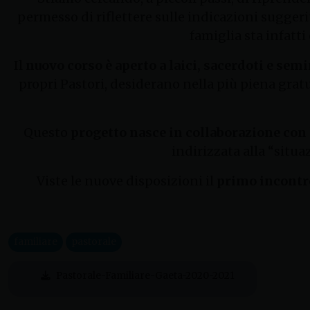
permesso di riflettere sulle indicazioni suggerit
famiglia sta infatt
Il
nuovo corso è aperto a laici, sacerdoti e semin
propri Pastori, desiderano nella più piena gratu
Questo
progetto nasce in collaborazione con 
indirizzata alla “situaz
Viste le nuove disposizioni il
primo incontr
familiare
pastorale
Pastorale-Familiare-Gaeta-2020-2021