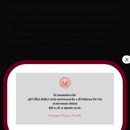
tutta l’equipe diocesana di pastorale familiare!
Il Natale è davvero la festa della famiglia
perché il nostro Dio ha scelto di farsi prossimo
all’umanità incarnandosi in una famiglia
umana, ed è bello, davvero bello poterlo
immaginare nell’ordinarietà dei rapporti che si
instaurano fra le mura del focolare domestico.
×
Come sapete il nostro Ufficio si trova in una
fase di passaggio e di rinnovamento per
questo abbiamo ritenuto opportuno rinviare il
momento formativo previsto per lo scorso 13
dicembre a data da destinarsi. Tuttavia, siamo
pronti per riprendere l’ordinarietà del nostro
cammino e pertanto, con la presente lettera
veniamo ad invitarvi ai futuri corsi di
formazione in pastorale familiare “La