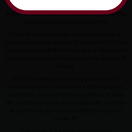
Creatività è contagiosa. Trasmettila” i cui
appuntamenti potrete visionare nel plico che
alleghiamo alla presente lettera.
I corsi si terranno nella doppia modalità: in
presenza e online (grazie all’ausilio dell’Ufficio
Comunicazioni dell’Arcidiocesi, per cui potrete
seguirli sulla pagina Facebook della diocesi di
Gaeta).
Per chi desidera venire in presenza sarà
necessaria la pre-iscrizione e il green-pass
rinforzato, ma vi terremo aggiornati in base
alle eventuali nuove disposizioni del governo
in materia di prevenzione dall’epidemia da
Covid-19.
Non ci resta che salutarvi con gioia