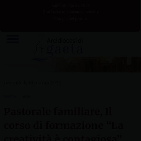
Skip
lunedì 10 agosto 2026
to
San Lorenzo, diacono e martire
Liturgia del giorno
content
mercoledì 30 marzo 2022
FAMIGLIA
NEWS
Pastorale familiare, Il
corso di formazione “La
creatività è contagiosa”