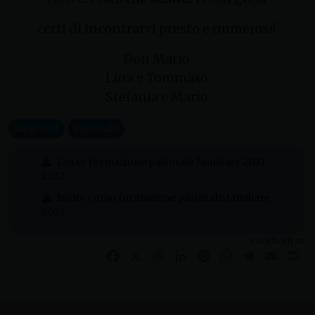
certi di incontrarvi presto e numerosi!
Don Mario
Lina e Tommaso
Stefania e Mario
Luigi Vari
pastorale
Corso formazione pastorale familiare 2021-
2022
Invito corso formazione pastorale familiare
2022
condividi su
Facebook
X
Threads
LinkedIn
Pinterest
WhatsApp
Telegram
Email
Pr