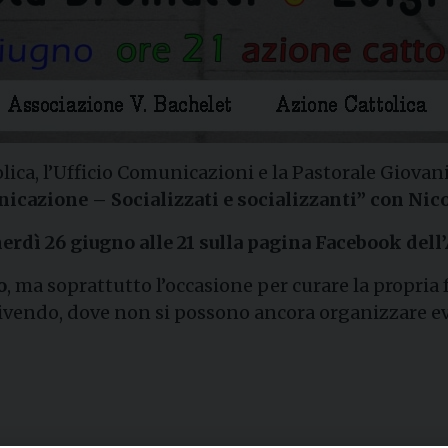
olica, l’Ufficio Comunicazioni e la Pastorale Giovan
icazione – Socializzati e socializzanti” con Nicol
erdì 26 giugno alle 21 sulla pagina Facebook dell’
o
, ma soprattutto l’occasione per curare la propr
vivendo, dove non si possono ancora organizzare eve