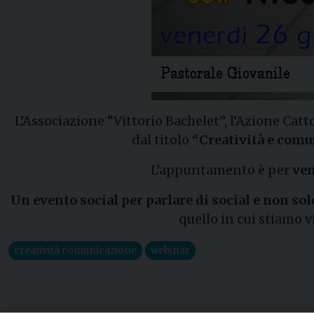
L’Associazione “Vittorio Bachelet”, l’Azione Catt
dal titolo
“Creatività e comun
L’appuntamento è per
ven
Un evento social per parlare di social e non sol
quello in cui stiamo 
creatività comunicazione
webinar