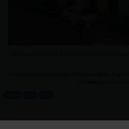
Il vicario generale don Mariano Parisella ha r
Per particolari esigenze, i
Responsabili degli U
chiusura
, con la co
agosto
curia
uffici