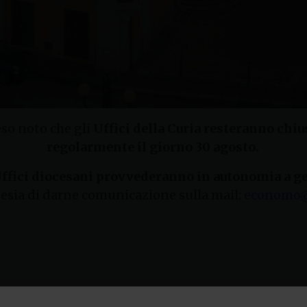
eso noto che gli
Uffici della Curia resteranno chius
regolarmente il giorno 30 agosto.
ffici diocesani provvederanno in autonomia a ges
rtesia di darne comunicazione sulla mail:
economo