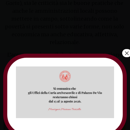
Gaeta
), sia le criticità sia le buone pratiche che
anche le amministrazioni locali possono
mettere in campo, sottolineando come la
povertà si presenti sotto varie forme, non solo
economica ma anche educativa, affettiva,
relazionale.
×
L’accesso sarà possibile dietro presentazione
del
green pass
con
mascherina ffp2
. Non è
prevista prenotazione.