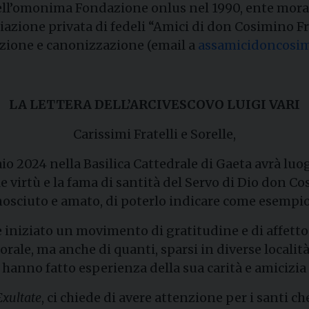
ell’omonima Fondazione onlus nel 1990, ente morale
ciazione privata di fedeli “Amici di don Cosimino F
azione e canonizzazione (email a
assamicidoncosi
LA LETTERA DELL’ARCIVESCOVO LUIGI VARI
Carissimi Fratelli e Sorelle,
aio 2024 nella Basilica Cattedrale di Gaeta avrà lu
le virtù e la fama di santità del Servo di Dio don 
sciuto e amato, di poterlo indicare come esempio d
 iniziato un movimento di gratitudine e di affetto c
orale, ma anche di quanti, sparsi in diverse locali
hanno fatto esperienza della sua carità e amicizia
Exultate
, ci chiede di avere attenzione per i santi ch