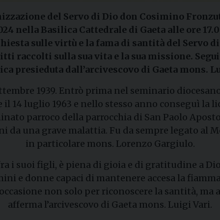
onizzazione del Servo di Dio don Cosimino Fronzuto
 nella Basilica Cattedrale di Gaeta alle ore 17.0
iesta sulle virtù e la fama di santità del Servo 
i raccolti sulla sua vita e la sua missione. Segu
ica presieduta dall’arcivescovo di Gaeta mons. Lu
tembre 1939. Entrò prima nel seminario diocesano 
 il 14 luglio 1963 e nello stesso anno conseguì la l
inato parroco della parrocchia di San Paolo Apostol
nni da una grave malattia. Fu da sempre legato al M
in particolare mons. Lorenzo Gargiulo.
i suoi figli, è piena di gioia e di gratitudine a Di
ni e donne capaci di mantenere accesa la fiamma de
 occasione non solo per riconoscere la santità, ma a
afferma l’arcivescovo di Gaeta mons. Luigi Vari.