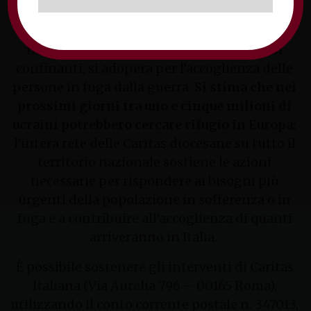
presenza instancabile nell’emergenza, con una
costante attenzione alle persone. Inoltre, a
fianco e a supporto delle Caritas dei Paesi
confinanti, si adopera per l’accoglienza delle
persone in fuga dalla guerra.
Si stima che nei
prossimi giorni tra uno e cinque milioni di
ucraini potrebbero cercare rifugio in Europa:
l’intera rete delle Caritas diocesane su tutto il
territorio nazionale sostiene le azioni
necessarie per rispondere ai bisogni più
urgenti della popolazione in sofferenza o in
fuga e a contribuire all’accoglienza di quanti
arriveranno in Italia.
È possibile sostenere gli interventi di Caritas
Italiana (Via Aurelia 796 – 00165 Roma),
utilizzando il conto corrente postale n. 347013,