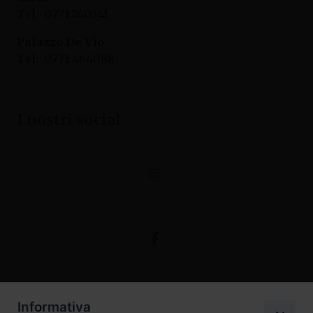
Tel. 0771.740341
Palazzo De Vio
Tel. 0771.464088
I nostri social
Informativa