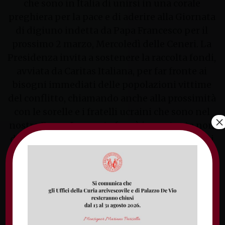
che sono in Italia di unirsi in una corale
preghiera per la pace e di aderire alla Giornata
di digiuno indetta da Papa Francesco per il
prossimo 2 marzo, Mercoledì delle Ceneri. La
Presidenza invita a sostenere la raccolta fondi,
avviata da Caritas Italiana, per far fronte ai
bisogni immediati delle popolazioni vittime
del conflitto, chiamando anche alla prossimità
con le sorelle e i fratelli ucraini che sono nel
×
nostro Paese. In questa fase è importante non
disperdere le azioni ma seguire le indicazioni
che Caritas Italiana fornirà in base
all’evoluzione della situazione. Caritas Italiana
è infatti in costante collegamento con le
Caritas in Ucraina, in coordinamento con
Caritas Europa e Caritas Internationalis e resta
accanto alla popolazione, confermandosi una