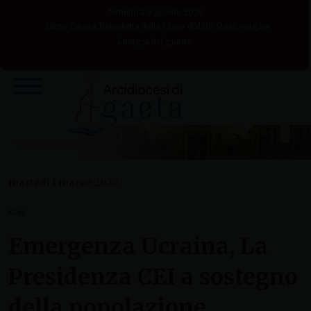
Skip
domenica 9 agosto 2026
to
Santa Teresa Benedetta della Croce (Edith) Stein, vergine
Liturgia del giorno
content
martedì 1 marzo 2022
NEWS
Emergenza Ucraina, La
Presidenza CEI a sostegno
della popolazione