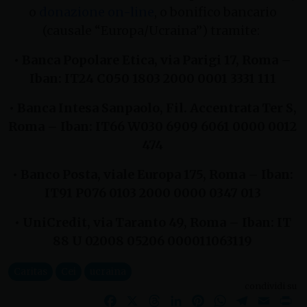
o
donazione on-line
, o bonifico bancario
(causale “Europa/Ucraina”) tramite:
• Banca Popolare Etica, via Parigi 17, Roma –
Iban: IT24 C050 1803 2000 0001 3331 111
• Banca Intesa Sanpaolo, Fil. Accentrata Ter S,
Roma – Iban: IT66 W030 6909 6061 0000 0012
474
• Banco Posta, viale Europa 175, Roma – Iban:
IT91 P076 0103 2000 0000 0347 013
• UniCredit, via Taranto 49, Roma – Iban: IT
88 U 02008 05206 000011063119
Caritas
Cei
ucraina
condividi su
Facebook
X
Threads
LinkedIn
Pinterest
WhatsApp
Telegram
Email
Pr