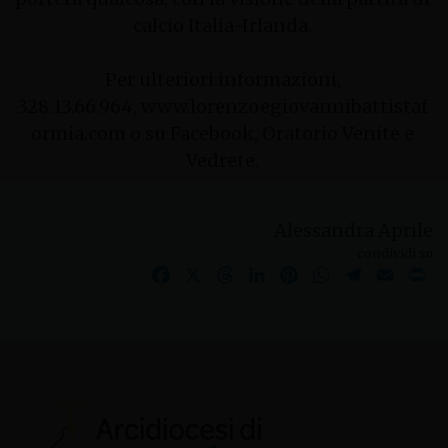
calcio Italia-Irlanda.
Per ulteriori informazioni,
328.13.66.964, www.lorenzoegiovannibattistaf
ormia.com o su Facebook, Oratorio Venite e
Vedrete.
Alessandra Aprile
condividi su
Facebook
X
Threads
LinkedIn
Pinterest
WhatsApp
Telegram
Email
Pr