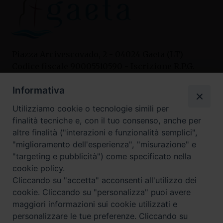
Piazza Arcivescovado, 2 - 04024 Gaeta (LT)
Codice fiscale 90005510590 - Iscrizione R.P.G.
04.12.1987 n. 88
Informativa
Utilizziamo cookie o tecnologie simili per
Contatti
finalità tecniche e, con il tuo consenso, anche per
Curia
altre finalità ("interazioni e funzionalità semplici",
Tel. 0771.740341
"miglioramento dell'esperienza", "misurazione" e
"targeting e pubblicità") come specificato nella
Palazzo De Vio
cookie policy.
Tel. 0771.464088
Cliccando su "accetta" acconsenti all'utilizzo dei
cookie. Cliccando su "personalizza" puoi avere
maggiori informazioni sui cookie utilizzati e
I nostri social
personalizzare le tue preferenze. Cliccando su