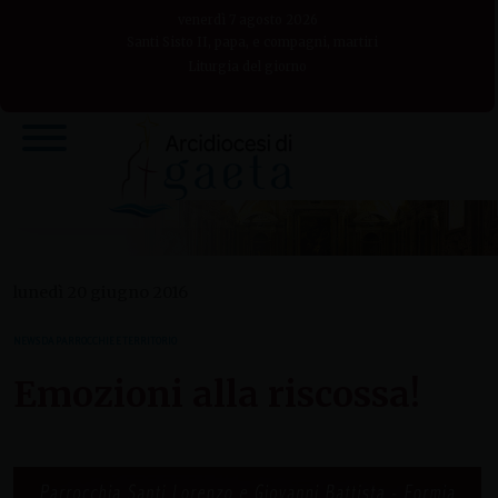
Skip
venerdì 7 agosto 2026
to
Santi Sisto II, papa, e compagni, martiri
Liturgia del giorno
content
lunedì 20 giugno 2016
NEWS DA PARROCCHIE E TERRITORIO
Emozioni alla riscossa!