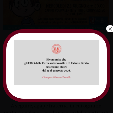
×
Il gruppo “Musical ragazzi” della parrocchia
dei Santi Lorenzo e Giovanni Battista di
Formia presenta, mercoledì 22 giugno, alle 20,
presso il campo polivalente dell’Istituto
Comprensivo “V. Pollione”, lo spettacolo
“Emozioni alla riscossa!”.
A partecipare sarà tutta la comunità: ragazzi,
giovani e adulti.
A seguire, agape fraterna, in cui ognuno
porterà qualcosa, con la visione della partita di