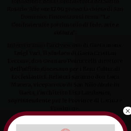
fondazione della Confraternita del Santo
Rosario. Alle
ore 17.00
presso la chiesa di San
Domenico l’incontro sul tema:
“Le
Confraternite patrimonio di fede, arte e
cultura”.
Interverranno
l’arcivescovo di Gaeta mons.
Luigi Vari, il sindaco di Gaeta Cristian
Leccese, don Gennaro Petruccelli direttore
dell’ufficio diocesano per i Beni Culturali
Ecclesiastici. Relatori saranno don Luca
Macera, viceparroco di San Nilo Abate in
Gaeta, l’architetto Lisa Lambusier,
soprintendente per le Province di Latina e
Frosinone.
×
Successivamente si terrà la visita alla sala
espositiva e lo spettacolo musicale con il