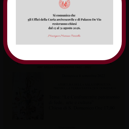
gruppo:
“Euglena: musiche dal mediterraneo
al mondo celtico”
con Mario Pio Mancini,
Valeria Villeggia, Desiderèe Infascelli e Jacopo
Barbato.