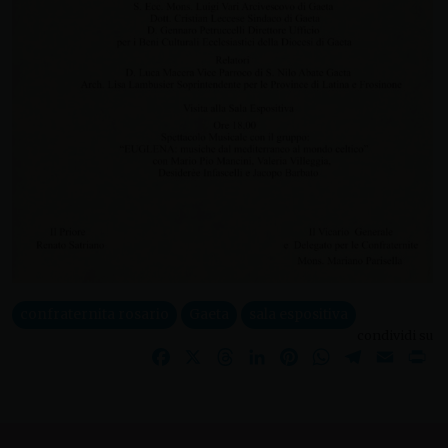
confraternita rosario
Gaeta
sala espositiva
condividi su
Facebook
X
Threads
LinkedIn
Pinterest
WhatsApp
Telegram
Email
Pr