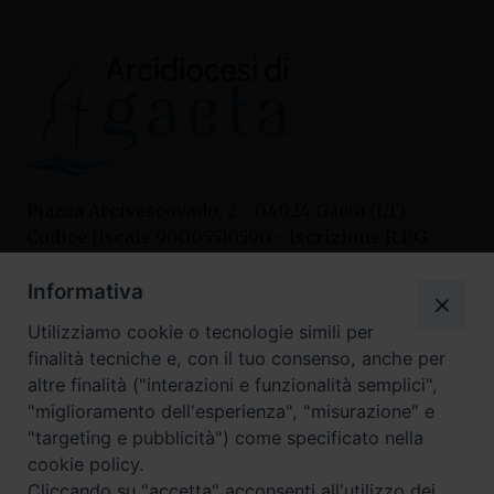
Piazza Arcivescovado, 2 - 04024 Gaeta (LT)
Codice fiscale 90005510590 - Iscrizione R.P.G.
04.12.1987 n. 88
Informativa
Utilizziamo cookie o tecnologie simili per
Contatti
finalità tecniche e, con il tuo consenso, anche per
Curia
altre finalità ("interazioni e funzionalità semplici",
Tel. 0771.740341
"miglioramento dell'esperienza", "misurazione" e
"targeting e pubblicità") come specificato nella
Palazzo De Vio
cookie policy.
Tel. 0771.464088
Cliccando su "accetta" acconsenti all'utilizzo dei