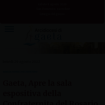
Skip
sabato 8 agosto 2026
to
San Domenico, sacerdote
Liturgia del giorno
content
lunedì 29 agosto 2022
NEWS DA PARROCCHIE E TERRITORIO
Gaeta, Apre la sala
espositiva della
Confraternita del Rosario