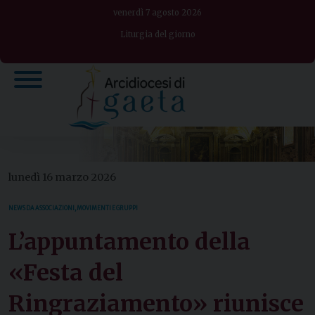
Skip
venerdì 7 agosto 2026
to
Liturgia del giorno
content
lunedì 16 marzo 2026
NEWS DA ASSOCIAZIONI, MOVIMENTI E GRUPPI
L’appuntamento della
«Festa del
Ringraziamento» riunisce