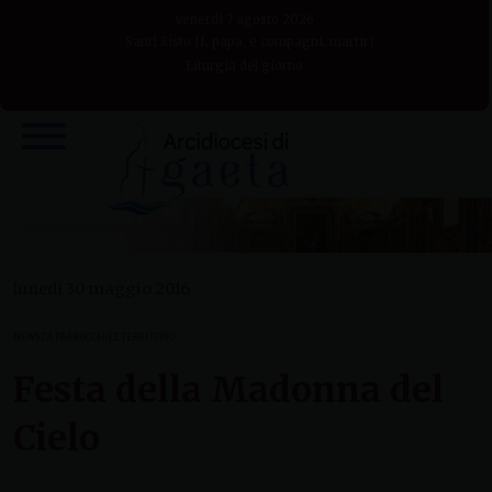
Skip
venerdì 7 agosto 2026
to
Santi Sisto II, papa, e compagni, martiri
Liturgia del giorno
content
lunedì 30 maggio 2016
NEWS DA PARROCCHIE E TERRITORIO
Festa della Madonna del
Cielo