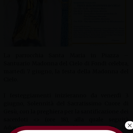
La parrocchia Santa Maria in Piazza –
Santuario Madonna del Cielo di Fondi celebra,
martedì 7 giugno, la festa della Madonna del
Cielo.
I festeggiamenti inizieranno da venerdì 3
giugno, Solennità del Sacratissimo Cuore di
Gesù, con la preghiera per la santificazione dei
sacerdoti <
> (ore 18), alla quale seguirà
×
Adorazione eucaristica, Messa e recita del