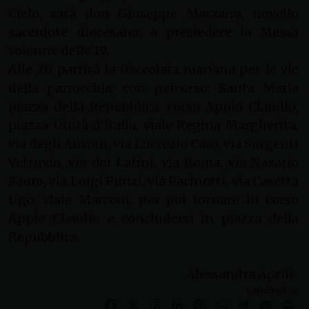
Cielo, sarà don Giuseppe Marzano, novello
sacerdote diocesano, a presiedere la Messa
solenne delle 19.
Alle 20 partirà la fiaccolata mariana per le vie
della parrocchia, con percorso: Santa Maria
piazza della Repubblica, corso Appio Claudio,
piazza Unità d’Italia, viale Regina Margherita,
via degli Ausoni, via Lucrezio Caro, via Sorgenti
Vetruvio, via dei Latini, via Roma, via Nazario
Sauro, via Luigi Punzi, via Pacinotti, via Casetta
Ugo, viale Marconi, per poi tornare in corso
Appio Claudio e concludersi in piazza della
Repubblica.
Alessandra Aprile
condividi su
Facebook
X
Threads
LinkedIn
Pinterest
WhatsApp
Telegram
Email
Pr