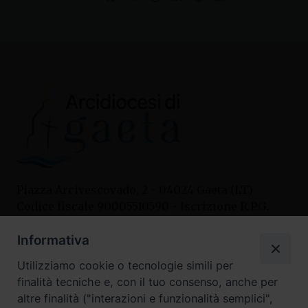
Piazza Arcivescovado, 2 - 04024 Gaeta (LT)
Codice fiscale 90005510590 - Iscrizione R.P.G.
04.12.1987 n. 88
Informativa
Utilizziamo cookie o tecnologie simili per
Contatti
finalità tecniche e, con il tuo consenso, anche per
Curia
altre finalità ("interazioni e funzionalità semplici",