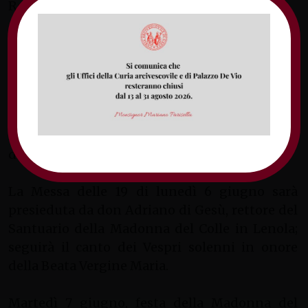
Rosario in località Cocuruzzo.
Domenica 5 giugno, durante la Messa delle 19,
verranno accolte le immagini della Beata
Vergine Maria che durante il mese di maggio
hanno fatto visita alle famiglie della
parrocchia, mentre alle 20 avrà luogo
l’incontro con i portatori per la processione
della Madonna.
La Messa delle 19 di lunedì 6 giugno sarà
presieduta da don Adriano di Gesù, rettore del
Santuario della Madonna del Colle in Lenola;
seguirà il canto dei Vespri solenni in onore
della Beata Vergine Maria.
Martedì 7 giugno, festa della Madonna del