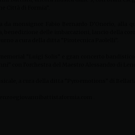
e Città di Formia”.
ta da monsignor Fabio Bernardo D’Onorio, alla qua
a, benedizione delle imbarcazioni, lancio della coro
urno a cura della ditta “Pirotecnica Paolelli”.
1° memorial “Luigi Solis” e gran concerto bandistico
nni” con l’orchestra del Maestro Alessandro di Leno
sicale, a cura della ditta “Pyroemotions” di Bellar
renzoegiovannibattistaformia.com .