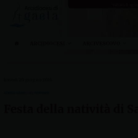
Skip
sabato 8 ago
to
content
ARCIDIOCESI
ARCIVESCOVO
lunedì 20 giugno 2016
NEWS DA PARROCCHIE E TERRITORIO
Festa della natività di 