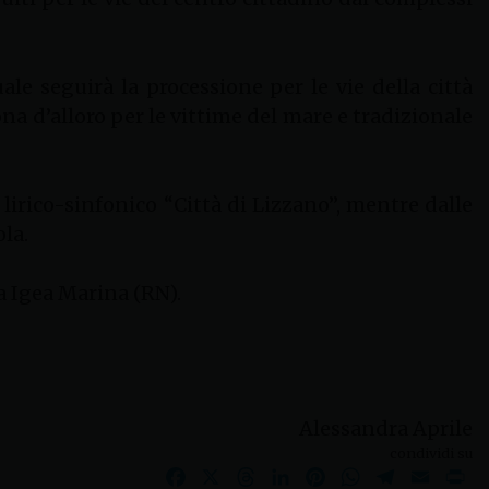
le seguirà la processione per le vie della città
na d’alloro per le vittime del mare e tradizionale
 lirico-sinfonico “Città di Lizzano”, mentre dalle
la.
ia Igea Marina (RN).
Alessandra Aprile
condividi su
Facebook
X
Threads
LinkedIn
Pinterest
WhatsApp
Telegram
Email
Pr