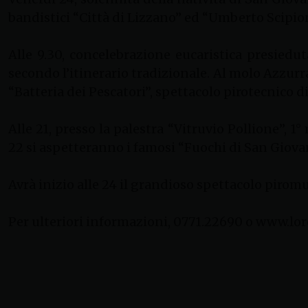
bandistici “Città di Lizzano” ed “Umberto Scipion
Alle 9.30, concelebrazione eucaristica presiedu
secondo l’itinerario tradizionale. Al molo Azzurr
“Batteria dei Pescatori”, spettacolo pirotecnico di
Alle 21, presso la palestra “Vitruvio Pollione”, 
22 si aspetteranno i famosi “Fuochi di San Giova
Avrà inizio alle 24 il grandioso spettacolo piromu
Per ulteriori informazioni, 0771.22690 o www.lo