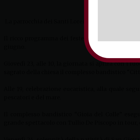
La parrocchia dei Santi Lorenzo e Giovanni Battis
Il ricco programma dei festeggiamenti, partiti l
giugno.
Giovedì 23, alle 10, la giornata si aprirà con i f
sagrato della chiesa il complesso bandistico “Cit
Alle 19, celebrazione eucaristica, alla quale se
pescatori e del mare.
Il complesso bandistico “Gioia del Colle” esegu
grande spettacolo con Tullio De Piscopo in tour,
Venerdì 24, solennità della natività di San Giova