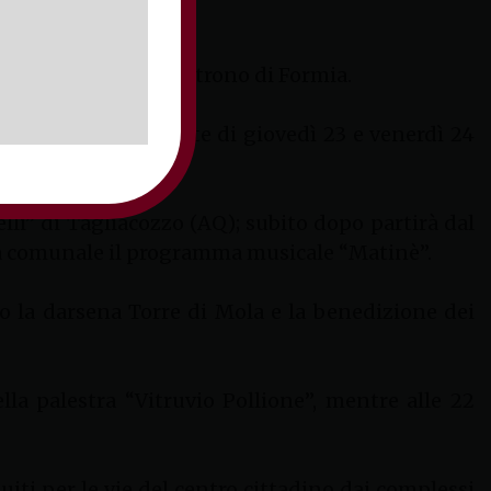
Giovanni Battista, patrono di Formia.
ntensi nelle giornate di giovedì 23 e venerdì 24
lelli” di Tagliacozzo (AQ); subito dopo partirà dal
villa comunale il programma musicale “Matinè”.
rso la darsena Torre di Mola e la benedizione dei
la palestra “Vitruvio Pollione”, mentre alle 22
uiti per le vie del centro cittadino dai complessi