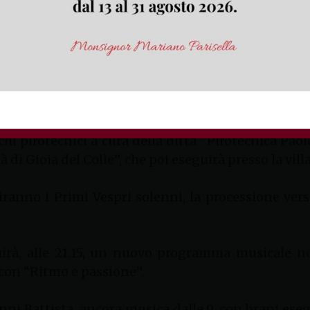
ta di Formia celebra la festa della natività di San 
o scorso martedì 14 giugno, vivrà i momenti più i
uochi pirotecnici a cura della ditta “Pirotecnica Pao
tà di Gioia del Colle”, che poi eseguirà presso la 
guiranno i Primi Vespri solenni, la processione ve
irà, alle 21.15, un nuovo programma musicale nel
 con “Ritmo e passione”.
nni Battista, ancora musica dalle 9, con brani eseg