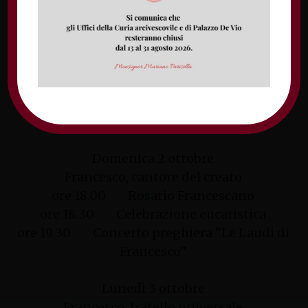
della vita, cantore del creato e fratello
dell’universo.
Sabato 1 ottobre
Francesco, custode della vita
ore 18.00 Rosario Francescano
ore 18.30 Celebrazione eucaristica
Domenica 2 ottobre
Francesco, cantore del creato
ore 18.00 Rosario Francescano
ore 18.30 Celebrazione eucaristica
ore 19.30 Concerto preghiera “Le Laudi di
Francesco”
Lunedì 3 ottobre
Francesco, fratello universale