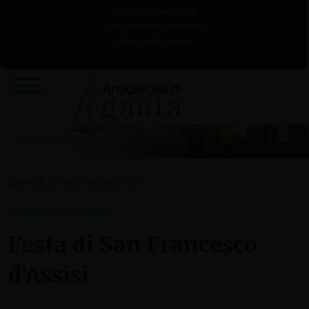
Skip
sabato 8 agosto 2026
to
San Domenico, sacerdote
Liturgia del giorno
content
giovedì 29 settembre 2016
NEWS DA PARROCCHIE E TERRITORIO
Festa di San Francesco
d’Assisi