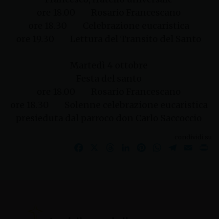
ore 18.00 Rosario Francescano
ore 18.30 Celebrazione eucaristica
ore 19.30 Lettura del Transito del Santo
Martedì 4 ottobre
Festa del santo
ore 18.00 Rosario Francescano
ore 18.30 Solenne celebrazione eucaristica
presieduta dal parroco don Carlo Saccoccio
condividi su
Facebook
X
Threads
LinkedIn
Pinterest
WhatsApp
Telegram
Email
Pr