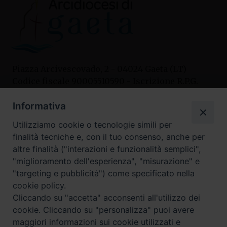
Piazza Arcivescovado, 2 - 04024 Gaeta (LT)
Codice fiscale 90005510590 - Iscrizione R.P.G.
04.12.1987 n. 88
Informativa
Utilizziamo cookie o tecnologie simili per
Contatti
finalità tecniche e, con il tuo consenso, anche per
Curia
altre finalità ("interazioni e funzionalità semplici",
Tel. 0771.740341
"miglioramento dell'esperienza", "misurazione" e
"targeting e pubblicità") come specificato nella
Palazzo De Vio
cookie policy.
Tel. 0771.464088
Cliccando su "accetta" acconsenti all'utilizzo dei
cookie. Cliccando su "personalizza" puoi avere
maggiori informazioni sui cookie utilizzati e