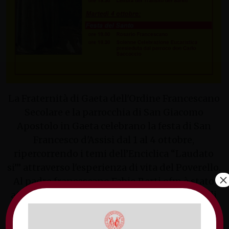
La Fraternità di Gaeta dell'Ordine Francescano
Secolare e la parrocchia di San Giacomo
Apostolo in Gaeta celebrano la festa di San
Francesco d'Assisi dal 1 al 4 ottobre,
ripercorrendo i temi dell’Enciclica “Laudato
si’” attraverso l'esperienza di vita del Poverello.
×
Al padre francescano Fabio Berti ofm è stato
affidato il compito di presentare l’enciclica di
Papa Francesco attraverso le varie dimensioni
spirituali del Serafico Padre: Francesco custode